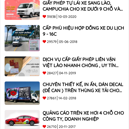
GIẤY PHÉP TỰ LÁI XE SANG LÀO,
CAMPUCHIA CHO XE DƯỚI 9 CHỖ VÀ
XE BÁN TẢI
31838
10-03-2020
CẤP PHÙ HIỆU HỢP ĐỒNG XE DU LỊCH
9 - 16C
29579
05-06-2018
DỊCH VỤ CẤP GIẤY PHÉP LIÊN VẬN
VIỆT LÀO NHANH CHÓNG , UY TÍN
TOÀN QUỐC
28427
04-11-2019
CHUYÊN THIẾT KẾ, IN ẤN, DÁN DECAL
(ĐỀ CAN ) TRÊN THÙNG XE TẢI CHO
CÔNG TY
27861
14-02-2018
QUẢNG CÁO TRÊN XE HƠI 4 CHỖ CHO
CÔNG TY, DOANH NGHIỆP
26710
20-11-2017