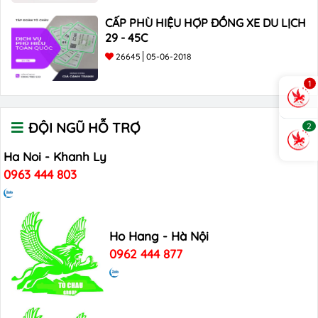
CẤP PHÙ HIỆU HỢP ĐỒNG XE DU LỊCH
29 - 45C
26645
05-06-2018
1
ĐỘI NGŨ HỖ TRỢ
2
Ha Noi - Khanh Ly
0963 444 803
Ho Hang - Hà Nội
0962 444 877