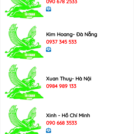
090 678 2533
Kim Hoang- Đà Nẵng
0937 345 533
Xuan Thuy- Hà Nội
0984 989 133
Xinh - Hồ Chí Minh
090 668 3533