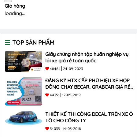
Giỏ hàng
loading...
TOP SẢN PHẨM
Giấy chứng nhận tập huấn nghiệp vụ
lái xe giá rẻ toàn quốc
48464
24-09-2023
ĐĂNG KÝ HTX CẤP PHÙ HIỆU XE HỢP
ĐỒNG CHẠY BECAR, GRABCAR GIÁ RẺ
NHẤT
44351
17-05-2019
THIẾT KẾ THI CÔNG DECAL TRÊN XE Ô
TÔ CHO CÔNG TY
34035
14-03-2018