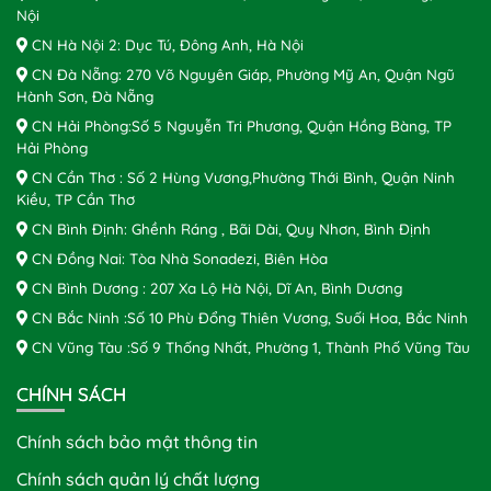
Nội
CN Hà Nội 2: Dục Tú, Đông Anh, Hà Nội
CN Đà Nẵng: 270 Võ Nguyên Giáp, Phường Mỹ An, Quận Ngũ
Hành Sơn, Đà Nẵng
CN Hải Phòng:Số 5 Nguyễn Tri Phương, Quận Hồng Bàng, TP
Hải Phòng
CN Cần Thơ : Số 2 Hùng Vương,Phường Thới Bình, Quận Ninh
Kiều, TP Cần Thơ
CN Bình Định: Ghềnh Ráng , Bãi Dài, Quy Nhơn, Bình Định
CN Đồng Nai: Tòa Nhà Sonadezi, Biên Hòa
CN Bình Dương : 207 Xa Lộ Hà Nội, Dĩ An, Bình Dương
CN Bắc Ninh :Số 10 Phù Đổng Thiên Vương, Suối Hoa, Bắc Ninh
CN Vũng Tàu :Số 9 Thống Nhất, Phường 1, Thành Phố Vũng Tàu
CHÍNH SÁCH
Chính sách bảo mật thông tin
Chính sách quản lý chất lượng