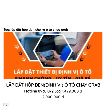
Tag: lắp đặt hộp đen cho xe ô tô chạy grab
LẮP ĐẶT HỘP ĐEN(ĐỊNH VỊ) Ô TÔ CHẠY GRAB
Hotline 0938 072 533:
1,499,000 đ
2,000,000 đ
×