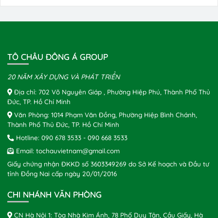
TÔ CHÂU ĐÔNG Á GROUP
20 NĂM XÂY DỰNG VÀ PHÁT TRIỂN
Địa chỉ: 702 Võ Nguyên Giáp , Phường Hiệp Phú, Thành Phố Thủ
Đức, TP. Hồ Chí Minh
Văn Phòng: 1014 Phạm Văn Đồng, Phường Hiệp Bình Chánh,
Thành Phố Thủ Đức, TP. Hồ Chí Minh
Hotline:
090 678 3533
-
090 668 3533
Email:
tochauvietnam@gmail.com
Giấy chứng nhận ĐKKD số 3603349269 do Sở Kế hoạch và Đầu tư
tỉnh Đồng Nai cấp ngày 20/01/2016
CHI NHÁNH VĂN PHÒNG
CN Hà Nội 1: Tòa Nhà Kim Ánh, 78 Phố Duy Tân, Cầu Giấy, Hà