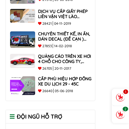
DỊCH VỤ CẤP GIẤY PHÉP
LIÊN VẬN VIỆT LÀO
NHANH CHÓNG , UY TÍN
28421
04-11-2019
TOÀN QUỐC
CHUYÊN THIẾT KẾ, IN ẤN,
DÁN DECAL (ĐỀ CAN )
TRÊN THÙNG XE TẢI CHO
27853
14-02-2018
CÔNG TY
QUẢNG CÁO TRÊN XE HƠI
4 CHỖ CHO CÔNG TY,
DOANH NGHIỆP
26705
20-11-2017
CẤP PHÙ HIỆU HỢP ĐỒNG
XE DU LỊCH 29 - 45C
26640
05-06-2018
1
2
ĐỘI NGŨ HỖ TRỢ