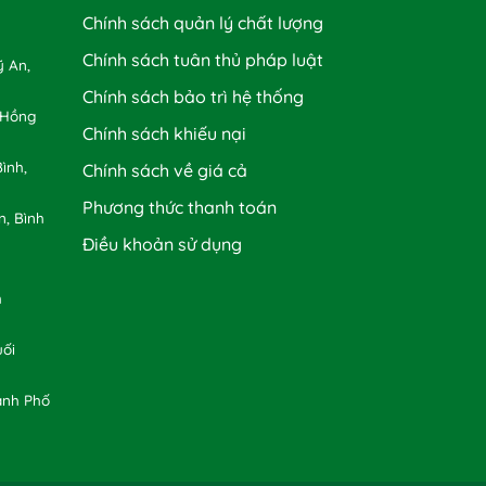
Chính sách quản lý chất lượng
Chính sách tuân thủ pháp luật
 An,
Chính sách bảo trì hệ thống
 Hồng
Chính sách khiếu nại
ình,
Chính sách về giá cả
Phương thức thanh toán
n, Bình
Điều khoản sử dụng
h
uối
ành Phố