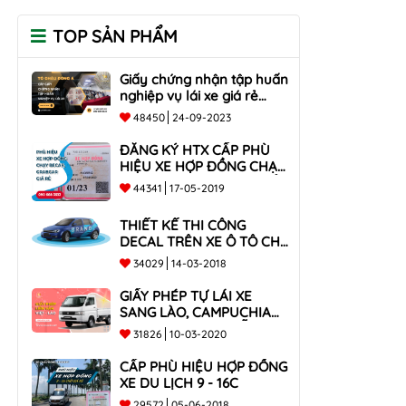
TOP SẢN PHẨM
Giấy chứng nhận tập huấn
nghiệp vụ lái xe giá rẻ
toàn quốc
48450
24-09-2023
ĐĂNG KÝ HTX CẤP PHÙ
HIỆU XE HỢP ĐỒNG CHẠY
BECAR, GRABCAR GIÁ RẺ
44341
17-05-2019
NHẤT
THIẾT KẾ THI CÔNG
DECAL TRÊN XE Ô TÔ CHO
CÔNG TY
34029
14-03-2018
GIẤY PHÉP TỰ LÁI XE
SANG LÀO, CAMPUCHIA
CHO XE DƯỚI 9 CHỖ VÀ
31826
10-03-2020
XE BÁN TẢI
CẤP PHÙ HIỆU HỢP ĐỒNG
XE DU LỊCH 9 - 16C
29572
05-06-2018