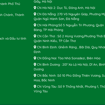
Giấy, Hà Nội
Thành Phố Thủ
CN Hà Nội 2: Dục Tú, Đông Anh, Hà Nội
CN Đà Nẵng: 270 Võ Nguyên Giáp, Phường Mỹ
nh Chánh, Thành
Quận Ngũ Hành Sơn, Đà Nẵng
CN Hải Phòng:Số 5 Nguyễn Tri Phương, Quận
Bàng, TP Hải Phòng
CN Cần Thơ : Số 2 Hùng Vương,Phường Thới B
ch và Đầu tư tỉnh
Quận Ninh Kiều, TP Cần Thơ
CN Bình Định: Ghềnh Ráng , Bãi Dài, Quy Nhơ
Định
CN Đồng Nai: Tòa Nhà Sonadezi, Biên Hòa
CN Bình Dương : 207 Xa Lộ Hà Nội, Dĩ An, Bìn
Dương
CN Bắc Ninh :Số 10 Phù Đổng Thiên Vương, S
Hoa, Bắc Ninh
CN Vũng Tàu :Số 9 Thống Nhất, Phường 1, Th
Vũng Tàu