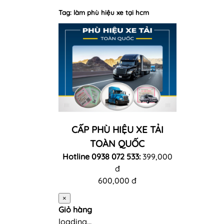
Tag: làm phù hiệu xe tại hcm
CẤP PHÙ HIỆU XE TẢI
TOÀN QUỐC
Hotline 0938 072 533:
399,000
đ
600,000 đ
×
Giỏ hàng
loading...