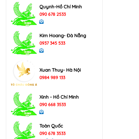
Quynh-Hồ Chí Minh
090 678 2533
Kim Hoang- Đà Nẵng
0937 345 533
Xuan Thuy- Hà Nội
0984 989 133
Xinh - Hồ Chí Minh
090 668 3533
Toàn Quốc
090 678 3533