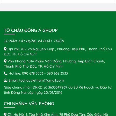
TÔ CHÂU ĐÔNG Á GROUP
20 NĂM XÂY DỰNG VÀ PHÁT TRIỂN
Địa chỉ: 702 Võ Nguyên Giáp , Phường Hiệp Phú, Thành Phố Thủ
Đức, TP. Hồ Chí Minh
Văn Phòng: 1014 Phạm Văn Đồng, Phường Hiệp Bình Chánh,
Thành Phố Thủ Đức, TP. Hồ Chí Minh
Hotline:
090 678 3533
-
090 668 3533
Email:
tochauvietnam@gmail.com
Giấy chứng nhận ĐKKD số 3603349269 do Sở Kế hoạch và Đầu tư
tỉnh Đồng Nai cấp ngày 20/01/2016
CHI NHÁNH VĂN PHÒNG
CN Hà Nội 1: Tòa Nhà Kim Ánh, 78 Phố Duy Tân, Cầu Giấy, Hà