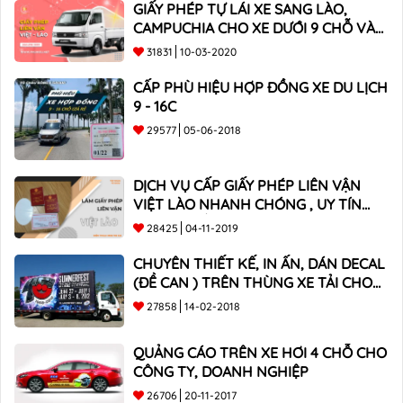
GIẤY PHÉP TỰ LÁI XE SANG LÀO,
CAMPUCHIA CHO XE DƯỚI 9 CHỖ VÀ
XE BÁN TẢI
31831
10-03-2020
CẤP PHÙ HIỆU HỢP ĐỒNG XE DU LỊCH
9 - 16C
29577
05-06-2018
DỊCH VỤ CẤP GIẤY PHÉP LIÊN VẬN
VIỆT LÀO NHANH CHÓNG , UY TÍN
TOÀN QUỐC
28425
04-11-2019
CHUYÊN THIẾT KẾ, IN ẤN, DÁN DECAL
(ĐỀ CAN ) TRÊN THÙNG XE TẢI CHO
CÔNG TY
27858
14-02-2018
QUẢNG CÁO TRÊN XE HƠI 4 CHỖ CHO
CÔNG TY, DOANH NGHIỆP
26706
20-11-2017