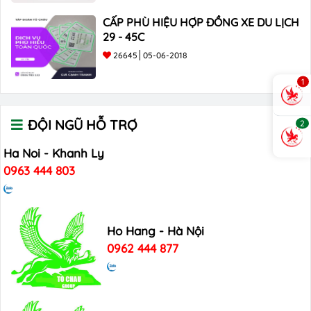
CẤP PHÙ HIỆU HỢP ĐỒNG XE DU LỊCH
29 - 45C
26645
05-06-2018
1
ĐỘI NGŨ HỖ TRỢ
2
Ha Noi - Khanh Ly
0963 444 803
Ho Hang - Hà Nội
0962 444 877