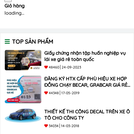
Giỏ hàng
loading...
TOP SẢN PHẨM
Giấy chứng nhận tập huấn nghiệp vụ
lái xe giá rẻ toàn quốc
48460
24-09-2023
ĐĂNG KÝ HTX CẤP PHÙ HIỆU XE HỢP
ĐỒNG CHẠY BECAR, GRABCAR GIÁ RẺ
NHẤT
44348
17-05-2019
THIẾT KẾ THI CÔNG DECAL TRÊN XE Ô
TÔ CHO CÔNG TY
34034
14-03-2018