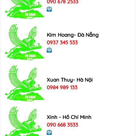
090 678 2533
Kim Hoang- Đà Nẵng
0937 345 533
Xuan Thuy- Hà Nội
0984 989 133
Xinh - Hồ Chí Minh
090 668 3533