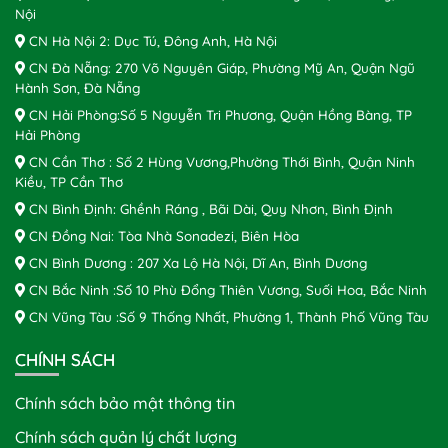
Nội
CN Hà Nội 2: Dục Tú, Đông Anh, Hà Nội
CN Đà Nẵng: 270 Võ Nguyên Giáp, Phường Mỹ An, Quận Ngũ
Hành Sơn, Đà Nẵng
CN Hải Phòng:Số 5 Nguyễn Tri Phương, Quận Hồng Bàng, TP
Hải Phòng
CN Cần Thơ : Số 2 Hùng Vương,Phường Thới Bình, Quận Ninh
Kiều, TP Cần Thơ
CN Bình Định: Ghềnh Ráng , Bãi Dài, Quy Nhơn, Bình Định
CN Đồng Nai: Tòa Nhà Sonadezi, Biên Hòa
CN Bình Dương : 207 Xa Lộ Hà Nội, Dĩ An, Bình Dương
CN Bắc Ninh :Số 10 Phù Đổng Thiên Vương, Suối Hoa, Bắc Ninh
CN Vũng Tàu :Số 9 Thống Nhất, Phường 1, Thành Phố Vũng Tàu
CHÍNH SÁCH
Chính sách bảo mật thông tin
Chính sách quản lý chất lượng