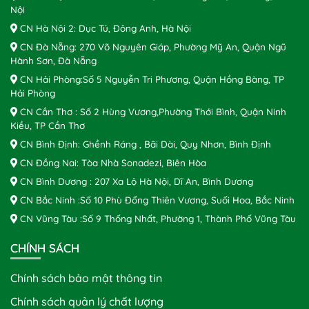
Nội
CN Hà Nội 2: Dục Tú, Đông Anh, Hà Nội
CN Đà Nẵng: 270 Võ Nguyên Giáp, Phường Mỹ An, Quận Ngũ
Hành Sơn, Đà Nẵng
CN Hải Phòng:Số 5 Nguyễn Tri Phương, Quận Hồng Bàng, TP
Hải Phòng
CN Cần Thơ : Số 2 Hùng Vương,Phường Thới Bình, Quận Ninh
Kiều, TP Cần Thơ
CN Bình Định: Ghềnh Ráng , Bãi Dài, Quy Nhơn, Bình Định
CN Đồng Nai: Tòa Nhà Sonadezi, Biên Hòa
CN Bình Dương : 207 Xa Lộ Hà Nội, Dĩ An, Bình Dương
CN Bắc Ninh :Số 10 Phù Đổng Thiên Vương, Suối Hoa, Bắc Ninh
CN Vũng Tàu :Số 9 Thống Nhất, Phường 1, Thành Phố Vũng Tàu
CHÍNH SÁCH
Chính sách bảo mật thông tin
Chính sách quản lý chất lượng