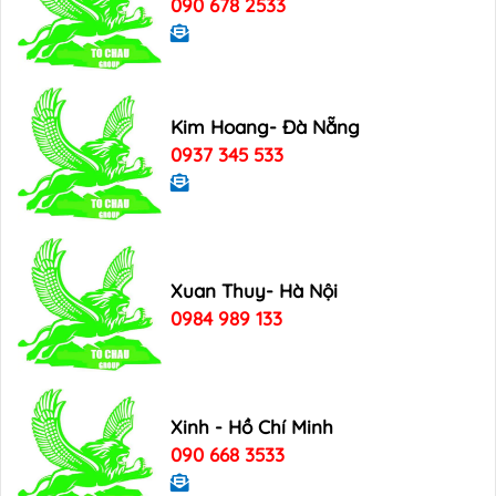
090 678 2533
Kim Hoang- Đà Nẵng
0937 345 533
Xuan Thuy- Hà Nội
0984 989 133
Xinh - Hồ Chí Minh
090 668 3533