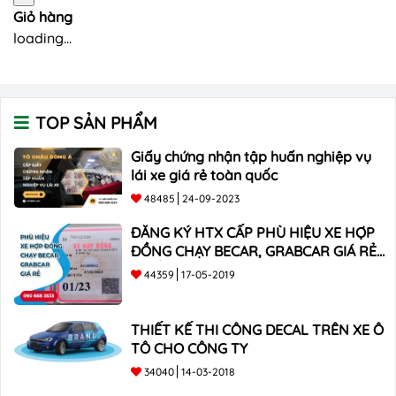
Giỏ hàng
loading...
TOP SẢN PHẨM
Giấy chứng nhận tập huấn nghiệp vụ
lái xe giá rẻ toàn quốc
48485
24-09-2023
ĐĂNG KÝ HTX CẤP PHÙ HIỆU XE HỢP
ĐỒNG CHẠY BECAR, GRABCAR GIÁ RẺ
NHẤT
44359
17-05-2019
THIẾT KẾ THI CÔNG DECAL TRÊN XE Ô
TÔ CHO CÔNG TY
34040
14-03-2018