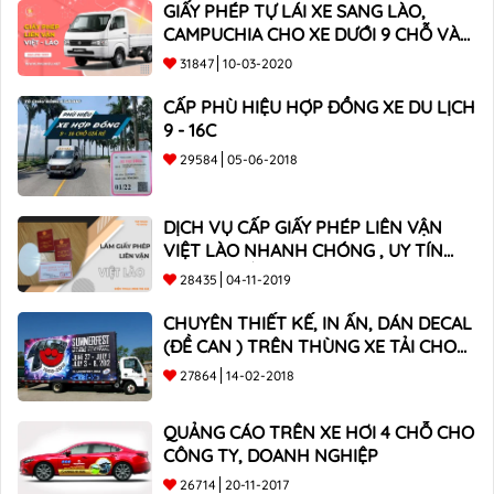
GIẤY PHÉP TỰ LÁI XE SANG LÀO,
CAMPUCHIA CHO XE DƯỚI 9 CHỖ VÀ
XE BÁN TẢI
31847
10-03-2020
CẤP PHÙ HIỆU HỢP ĐỒNG XE DU LỊCH
9 - 16C
29584
05-06-2018
DỊCH VỤ CẤP GIẤY PHÉP LIÊN VẬN
VIỆT LÀO NHANH CHÓNG , UY TÍN
TOÀN QUỐC
28435
04-11-2019
CHUYÊN THIẾT KẾ, IN ẤN, DÁN DECAL
(ĐỀ CAN ) TRÊN THÙNG XE TẢI CHO
CÔNG TY
27864
14-02-2018
QUẢNG CÁO TRÊN XE HƠI 4 CHỖ CHO
CÔNG TY, DOANH NGHIỆP
26714
20-11-2017