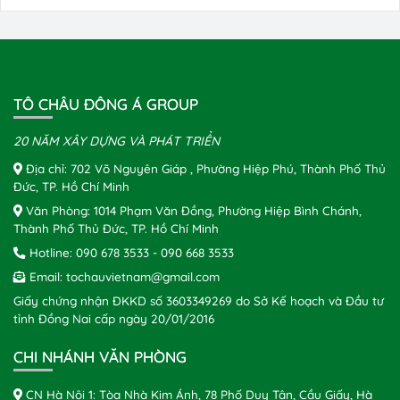
TÔ CHÂU ĐÔNG Á GROUP
20 NĂM XÂY DỰNG VÀ PHÁT TRIỂN
Địa chỉ: 702 Võ Nguyên Giáp , Phường Hiệp Phú, Thành Phố Thủ
Đức, TP. Hồ Chí Minh
Văn Phòng: 1014 Phạm Văn Đồng, Phường Hiệp Bình Chánh,
Thành Phố Thủ Đức, TP. Hồ Chí Minh
Hotline:
090 678 3533
-
090 668 3533
Email:
tochauvietnam@gmail.com
Giấy chứng nhận ĐKKD số 3603349269 do Sở Kế hoạch và Đầu tư
tỉnh Đồng Nai cấp ngày 20/01/2016
CHI NHÁNH VĂN PHÒNG
CN Hà Nội 1: Tòa Nhà Kim Ánh, 78 Phố Duy Tân, Cầu Giấy, Hà