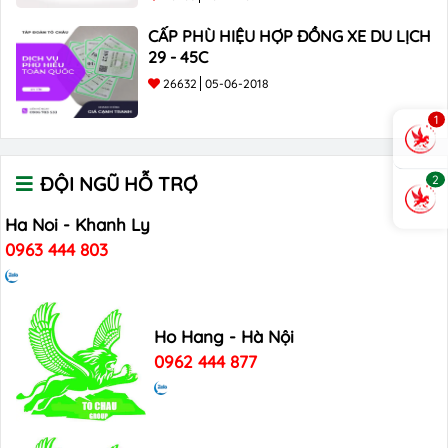
CẤP PHÙ HIỆU HỢP ĐỒNG XE DU LỊCH
29 - 45C
26632
05-06-2018
1
2
ĐỘI NGŨ HỖ TRỢ
Ha Noi - Khanh Ly
0963 444 803
Ho Hang - Hà Nội
0962 444 877