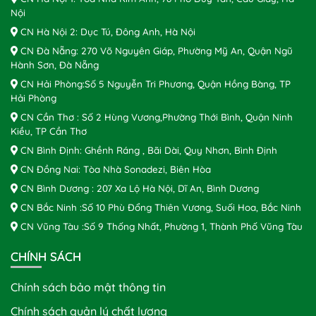
Nội
CN Hà Nội 2: Dục Tú, Đông Anh, Hà Nội
CN Đà Nẵng: 270 Võ Nguyên Giáp, Phường Mỹ An, Quận Ngũ
Hành Sơn, Đà Nẵng
CN Hải Phòng:Số 5 Nguyễn Tri Phương, Quận Hồng Bàng, TP
Hải Phòng
CN Cần Thơ : Số 2 Hùng Vương,Phường Thới Bình, Quận Ninh
Kiều, TP Cần Thơ
CN Bình Định: Ghềnh Ráng , Bãi Dài, Quy Nhơn, Bình Định
CN Đồng Nai: Tòa Nhà Sonadezi, Biên Hòa
CN Bình Dương : 207 Xa Lộ Hà Nội, Dĩ An, Bình Dương
CN Bắc Ninh :Số 10 Phù Đổng Thiên Vương, Suối Hoa, Bắc Ninh
CN Vũng Tàu :Số 9 Thống Nhất, Phường 1, Thành Phố Vũng Tàu
CHÍNH SÁCH
Chính sách bảo mật thông tin
Chính sách quản lý chất lượng