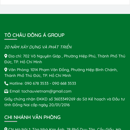
TÔ CHÂU ĐÔNG Á GROUP
20 NĂM XÂY DỰNG VÀ PHÁT TRIỂN
Địa chỉ: 702 Võ Nguyên Giáp , Phường Hiệp Phú, Thành Phố Thủ
Đức, TP. Hồ Chí Minh
Văn Phòng: 1014 Phạm Văn Đồng, Phường Hiệp Bình Chánh,
Thành Phố Thủ Đức, TP. Hồ Chí Minh
Hotline:
090 678 3533
-
090 668 3533
Email:
tochauvietnam@gmail.com
Giấy chứng nhận ĐKKD số 3603349269 do Sở Kế hoạch và Đầu tư
tỉnh Đồng Nai cấp ngày 20/01/2016
CHI NHÁNH VĂN PHÒNG
CN Hà Nội 1: Tòa Nhà Kim Ánh, 78 Phố Duy Tân, Cầu Giấy, Hà