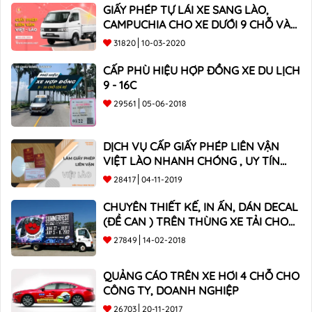
GIẤY PHÉP TỰ LÁI XE SANG LÀO,
CAMPUCHIA CHO XE DƯỚI 9 CHỖ VÀ
XE BÁN TẢI
31820
10-03-2020
CẤP PHÙ HIỆU HỢP ĐỒNG XE DU LỊCH
9 - 16C
29561
05-06-2018
DỊCH VỤ CẤP GIẤY PHÉP LIÊN VẬN
VIỆT LÀO NHANH CHÓNG , UY TÍN
TOÀN QUỐC
28417
04-11-2019
CHUYÊN THIẾT KẾ, IN ẤN, DÁN DECAL
(ĐỀ CAN ) TRÊN THÙNG XE TẢI CHO
CÔNG TY
27849
14-02-2018
QUẢNG CÁO TRÊN XE HƠI 4 CHỖ CHO
CÔNG TY, DOANH NGHIỆP
26703
20-11-2017