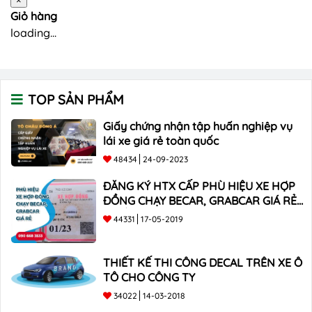
×
Giỏ hàng
loading...
TOP SẢN PHẨM
Giấy chứng nhận tập huấn nghiệp vụ
lái xe giá rẻ toàn quốc
48434
24-09-2023
ĐĂNG KÝ HTX CẤP PHÙ HIỆU XE HỢP
ĐỒNG CHẠY BECAR, GRABCAR GIÁ RẺ
NHẤT
44331
17-05-2019
THIẾT KẾ THI CÔNG DECAL TRÊN XE Ô
TÔ CHO CÔNG TY
34022
14-03-2018