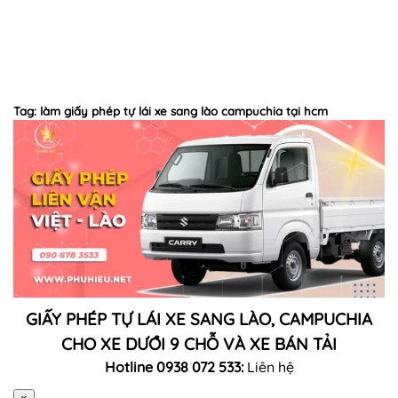
Tag: làm giấy phép tự lái xe sang lào campuchia tại hcm
GIẤY PHÉP TỰ LÁI XE SANG LÀO, CAMPUCHIA
CHO XE DƯỚI 9 CHỖ VÀ XE BÁN TẢI
Hotline 0938 072 533:
Liên hệ