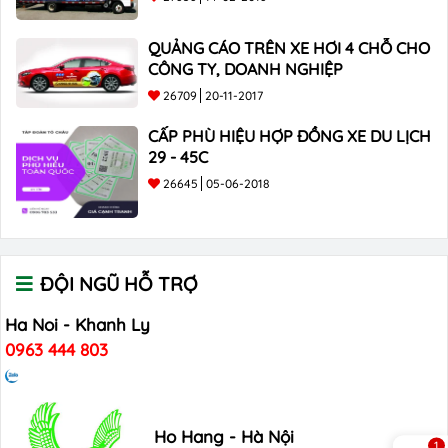
QUẢNG CÁO TRÊN XE HƠI 4 CHỖ CHO
CÔNG TY, DOANH NGHIỆP
26709
20-11-2017
CẤP PHÙ HIỆU HỢP ĐỒNG XE DU LỊCH
29 - 45C
26645
05-06-2018
ĐỘI NGŨ HỖ TRỢ
Ha Noi - Khanh Ly
0963 444 803
Ho Hang - Hà Nội
1