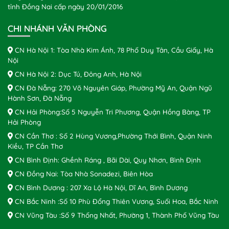
tỉnh Đồng Nai cấp ngày 20/01/2016
CHI NHÁNH VĂN PHÒNG
CN Hà Nội 1: Tòa Nhà Kim Ánh, 78 Phố Duy Tân, Cầu Giấy, Hà
Nội
CN Hà Nội 2: Dục Tú, Đông Anh, Hà Nội
CN Đà Nẵng: 270 Võ Nguyên Giáp, Phường Mỹ An, Quận Ngũ
Hành Sơn, Đà Nẵng
CN Hải Phòng:Số 5 Nguyễn Tri Phương, Quận Hồng Bàng, TP
Hải Phòng
CN Cần Thơ : Số 2 Hùng Vương,Phường Thới Bình, Quận Ninh
Kiều, TP Cần Thơ
CN Bình Định: Ghềnh Ráng , Bãi Dài, Quy Nhơn, Bình Định
CN Đồng Nai: Tòa Nhà Sonadezi, Biên Hòa
CN Bình Dương : 207 Xa Lộ Hà Nội, Dĩ An, Bình Dương
CN Bắc Ninh :Số 10 Phù Đổng Thiên Vương, Suối Hoa, Bắc Ninh
CN Vũng Tàu :Số 9 Thống Nhất, Phường 1, Thành Phố Vũng Tàu