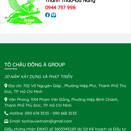
Thanh Thao-Đà Nẵng
0944 757 998
TÔ CHÂU ĐÔNG Á GROUP
20 NĂM XÂY DỰNG VÀ PHÁT TRIỂN
Địa chỉ: 702 Võ Nguyên Giáp , Phường Hiệp Phú, Thành Phố Thủ
Đức, TP. Hồ Chí Minh
Văn Phòng: 1014 Phạm Văn Đồng, Phường Hiệp Bình Chánh,
Thành Phố Thủ Đức, TP. Hồ Chí Minh
Hotline:
090 678 3533
-
090 668 3533
Email:
tochauvietnam@gmail.com
Giấy chứng nhận ĐKKD số 3603349269 do Sở Kế hoạch và Đầu tư