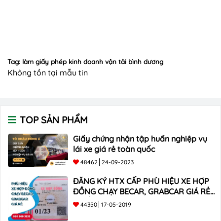
Tag: làm giấy phép kinh doanh vận tải bình dương
Không tồn tại mẫu tin
TOP SẢN PHẨM
Giấy chứng nhận tập huấn nghiệp vụ
lái xe giá rẻ toàn quốc
48462
24-09-2023
ĐĂNG KÝ HTX CẤP PHÙ HIỆU XE HỢP
ĐỒNG CHẠY BECAR, GRABCAR GIÁ RẺ
NHẤT
44350
17-05-2019