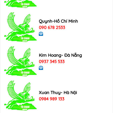
Quynh-Hồ Chí Minh
090 678 2533
Kim Hoang- Đà Nẵng
0937 345 533
Xuan Thuy- Hà Nội
0984 989 133