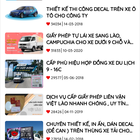
THIẾT KẾ THI CÔNG DECAL TRÊN XE Ô
TÔ CHO CÔNG TY
34034
14-03-2018
GIẤY PHÉP TỰ LÁI XE SANG LÀO,
CAMPUCHIA CHO XE DƯỚI 9 CHỖ VÀ
XE BÁN TẢI
31833
10-03-2020
CẤP PHÙ HIỆU HỢP ĐỒNG XE DU LỊCH
9 - 16C
29577
05-06-2018
DỊCH VỤ CẤP GIẤY PHÉP LIÊN VẬN
VIỆT LÀO NHANH CHÓNG , UY TÍN
TOÀN QUỐC
28426
04-11-2019
CHUYÊN THIẾT KẾ, IN ẤN, DÁN DECAL
(ĐỀ CAN ) TRÊN THÙNG XE TẢI CHO
CÔNG TY
27858
14-02-2018