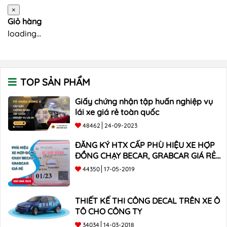
×
Giỏ hàng
loading...
TOP SẢN PHẨM
Giấy chứng nhận tập huấn nghiệp vụ
lái xe giá rẻ toàn quốc
48462
24-09-2023
ĐĂNG KÝ HTX CẤP PHÙ HIỆU XE HỢP
ĐỒNG CHẠY BECAR, GRABCAR GIÁ RẺ
NHẤT
44350
17-05-2019
THIẾT KẾ THI CÔNG DECAL TRÊN XE Ô
TÔ CHO CÔNG TY
34034
14-03-2018