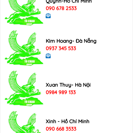
Quynh-Hồ Chí Minh
090 678 2533
Kim Hoang- Đà Nẵng
0937 345 533
Xuan Thuy- Hà Nội
0984 989 133
Xinh - Hồ Chí Minh
090 668 3533