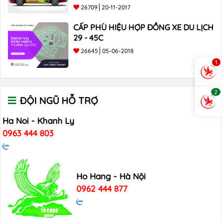
26709
20-11-2017
CẤP PHÙ HIỆU HỢP ĐỒNG XE DU LỊCH
29 - 45C
26645
05-06-2018
1
2
ĐỘI NGŨ HỖ TRỢ
Ha Noi - Khanh Ly
0963 444 803
Ho Hang - Hà Nội
0962 444 877