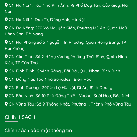
CN Hà Nội 1: Tòa Nhà Kim Ánh, 78 Phố Duy Tân, Cầu Giấy, Hà
Nội
CN Hà Nội 2: Dục Tú, Đông Anh, Hà Nội
CN Đà Nẵng: 270 Võ Nguyên Giáp, Phường Mỹ An, Quận Ngũ
Hành Sơn, Đà Nẵng
CN Hải Phòng:Số 5 Nguyễn Tri Phương, Quận Hồng Bàng, TP
Hải Phòng
CN Cần Thơ : Số 2 Hùng Vương,Phường Thới Bình, Quận Ninh
Kiều, TP Cần Thơ
CN Bình Định: Ghềnh Ráng , Bãi Dài, Quy Nhơn, Bình Định
CN Đồng Nai: Tòa Nhà Sonadezi, Biên Hòa
CN Bình Dương : 207 Xa Lộ Hà Nội, Dĩ An, Bình Dương
CN Bắc Ninh :Số 10 Phù Đổng Thiên Vương, Suối Hoa, Bắc Ninh
CN Vũng Tàu :Số 9 Thống Nhất, Phường 1, Thành Phố Vũng Tàu
CHÍNH SÁCH
Chính sách bảo mật thông tin