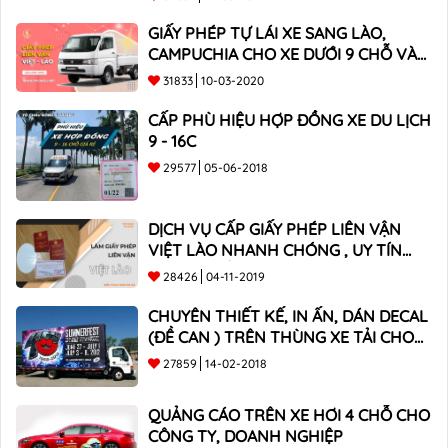
GIẤY PHÉP TỰ LÁI XE SANG LÀO,
CAMPUCHIA CHO XE DƯỚI 9 CHỖ VÀ
XE BÁN TẢI
31833
10-03-2020
CẤP PHÙ HIỆU HỢP ĐỒNG XE DU LỊCH
9 - 16C
29577
05-06-2018
DỊCH VỤ CẤP GIẤY PHÉP LIÊN VẬN
VIỆT LÀO NHANH CHÓNG , UY TÍN
TOÀN QUỐC
28426
04-11-2019
CHUYÊN THIẾT KẾ, IN ẤN, DÁN DECAL
(ĐỀ CAN ) TRÊN THÙNG XE TẢI CHO
CÔNG TY
27859
14-02-2018
QUẢNG CÁO TRÊN XE HƠI 4 CHỖ CHO
CÔNG TY, DOANH NGHIỆP