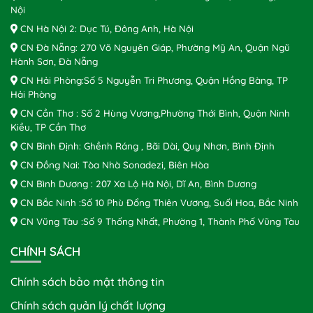
Nội
CN Hà Nội 2: Dục Tú, Đông Anh, Hà Nội
CN Đà Nẵng: 270 Võ Nguyên Giáp, Phường Mỹ An, Quận Ngũ
Hành Sơn, Đà Nẵng
CN Hải Phòng:Số 5 Nguyễn Tri Phương, Quận Hồng Bàng, TP
Hải Phòng
CN Cần Thơ : Số 2 Hùng Vương,Phường Thới Bình, Quận Ninh
Kiều, TP Cần Thơ
CN Bình Định: Ghềnh Ráng , Bãi Dài, Quy Nhơn, Bình Định
CN Đồng Nai: Tòa Nhà Sonadezi, Biên Hòa
CN Bình Dương : 207 Xa Lộ Hà Nội, Dĩ An, Bình Dương
CN Bắc Ninh :Số 10 Phù Đổng Thiên Vương, Suối Hoa, Bắc Ninh
CN Vũng Tàu :Số 9 Thống Nhất, Phường 1, Thành Phố Vũng Tàu
CHÍNH SÁCH
Chính sách bảo mật thông tin
Chính sách quản lý chất lượng