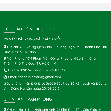
TÔ CHÂU ĐÔNG Á GROUP
20 NĂM XÂY DỰNG VÀ PHÁT TRIỂN
Địa chỉ: 702 Võ Nguyên Giáp , Phường Hiệp Phú, Thành Phố Thủ
Đức, TP. Hồ Chí Minh
Văn Phòng: 1014 Phạm Văn Đồng, Phường Hiệp Bình Chánh,
Thành Phố Thủ Đức, TP. Hồ Chí Minh
Hotline:
090 678 3533
-
090 668 3533
Email:
tochauvietnam@gmail.com
Giấy chứng nhận ĐKKD số 3603349269 do Sở Kế hoạch và Đầu tư
tỉnh Đồng Nai cấp ngày 20/01/2016
CHI NHÁNH VĂN PHÒNG
CN Hà Nội 1: Tòa Nhà Kim Ánh, 78 Phố Duy Tân, Cầu Giấy, Hà