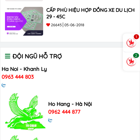
CẤP PHÙ HIỆU HỢP ĐỒNG XE DU LỊCH
29 - 45C
26645
05-06-2018
1
ĐỘI NGŨ HỖ TRỢ
2
Ha Noi - Khanh Ly
0963 444 803
Ho Hang - Hà Nội
0962 444 877