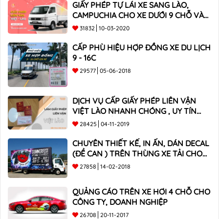
GIẤY PHÉP TỰ LÁI XE SANG LÀO,
CAMPUCHIA CHO XE DƯỚI 9 CHỖ VÀ
XE BÁN TẢI
31832
10-03-2020
CẤP PHÙ HIỆU HỢP ĐỒNG XE DU LỊCH
9 - 16C
29577
05-06-2018
DỊCH VỤ CẤP GIẤY PHÉP LIÊN VẬN
VIỆT LÀO NHANH CHÓNG , UY TÍN
TOÀN QUỐC
28425
04-11-2019
CHUYÊN THIẾT KẾ, IN ẤN, DÁN DECAL
(ĐỀ CAN ) TRÊN THÙNG XE TẢI CHO
CÔNG TY
27858
14-02-2018
QUẢNG CÁO TRÊN XE HƠI 4 CHỖ CHO
CÔNG TY, DOANH NGHIỆP
26708
20-11-2017