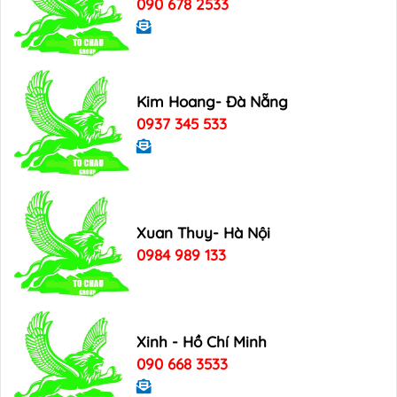
090 678 2533
Kim Hoang- Đà Nẵng
0937 345 533
Xuan Thuy- Hà Nội
0984 989 133
Xinh - Hồ Chí Minh
090 668 3533