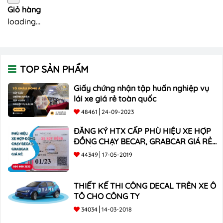
Giỏ hàng
loading...
TOP SẢN PHẨM
Giấy chứng nhận tập huấn nghiệp vụ
lái xe giá rẻ toàn quốc
48461
24-09-2023
ĐĂNG KÝ HTX CẤP PHÙ HIỆU XE HỢP
ĐỒNG CHẠY BECAR, GRABCAR GIÁ RẺ
NHẤT
44349
17-05-2019
THIẾT KẾ THI CÔNG DECAL TRÊN XE Ô
TÔ CHO CÔNG TY
34034
14-03-2018