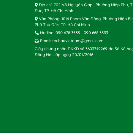
Địa chỉ: 702 Võ Nguyên Giáp , Phường Hiệp Phú, 
Đức, TP. Hồ Chí Minh
Văn Phòng: 1014 Phạm Văn Đồng, Phường Hiệp Bì
Phố Thủ Đức, TP. Hồ Chí Minh
Hotline:
090 678 3533
-
090 668 3533
Email:
tochauvietnam@gmail.com
Giấy chứng nhận ĐKKD số 3603349269 do Sở Kế hoạ
Đồng Nai cấp ngày 20/01/2016