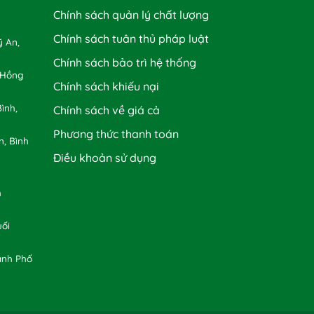
Chính sách quản lý chất lượng
Chính sách tuân thủ pháp luật
 An,
Chính sách bảo trì hệ thống
 Hồng
Chính sách khiếu nại
ình,
Chính sách về giá cả
Phương thức thanh toán
n, Bình
Điều khoản sử dụng
h
uối
ành Phố