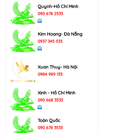
Quynh-Hồ Chí Minh
090 678 2533
Kim Hoang- Đà Nẵng
0937 345 533
Xuan Thuy- Hà Nội
0984 989 133
Xinh - Hồ Chí Minh
090 668 3533
Toàn Quốc
090 678 3533