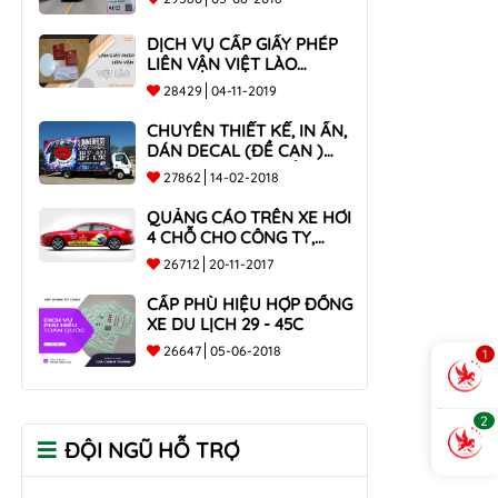
DỊCH VỤ CẤP GIẤY PHÉP
LIÊN VẬN VIỆT LÀO
NHANH CHÓNG , UY TÍN
28429
04-11-2019
TOÀN QUỐC
CHUYÊN THIẾT KẾ, IN ẤN,
DÁN DECAL (ĐỀ CAN )
TRÊN THÙNG XE TẢI CHO
27862
14-02-2018
CÔNG TY
QUẢNG CÁO TRÊN XE HƠI
4 CHỖ CHO CÔNG TY,
DOANH NGHIỆP
26712
20-11-2017
CẤP PHÙ HIỆU HỢP ĐỒNG
XE DU LỊCH 29 - 45C
26647
05-06-2018
1
2
ĐỘI NGŨ HỖ TRỢ