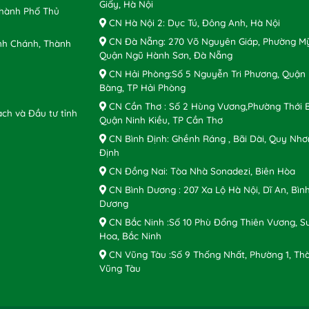
Giấy, Hà Nội
Thành Phố Thủ
CN Hà Nội 2: Dục Tú, Đông Anh, Hà Nội
CN Đà Nẵng: 270 Võ Nguyên Giáp, Phường Mỹ
nh Chánh, Thành
Quận Ngũ Hành Sơn, Đà Nẵng
CN Hải Phòng:Số 5 Nguyễn Tri Phương, Quận
Bàng, TP Hải Phòng
CN Cần Thơ : Số 2 Hùng Vương,Phường Thới B
ch và Đầu tư tỉnh
Quận Ninh Kiều, TP Cần Thơ
CN Bình Định: Ghềnh Ráng , Bãi Dài, Quy Nhơ
Định
CN Đồng Nai: Tòa Nhà Sonadezi, Biên Hòa
CN Bình Dương : 207 Xa Lộ Hà Nội, Dĩ An, Bìn
Dương
CN Bắc Ninh :Số 10 Phù Đổng Thiên Vương, S
Hoa, Bắc Ninh
CN Vũng Tàu :Số 9 Thống Nhất, Phường 1, Th
Vũng Tàu