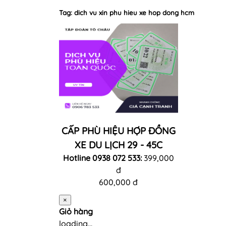
Tag: dich vu xin phu hieu xe hop dong hcm
CẤP PHÙ HIỆU HỢP ĐỒNG
XE DU LỊCH 29 - 45C
Hotline 0938 072 533:
399,000
đ
600,000 đ
×
Giỏ hàng
loading...