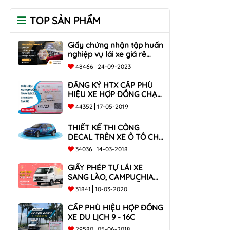
TOP SẢN PHẨM
Giấy chứng nhận tập huấn
nghiệp vụ lái xe giá rẻ
toàn quốc
48466
24-09-2023
ĐĂNG KÝ HTX CẤP PHÙ
HIỆU XE HỢP ĐỒNG CHẠY
BECAR, GRABCAR GIÁ RẺ
44352
17-05-2019
NHẤT
THIẾT KẾ THI CÔNG
DECAL TRÊN XE Ô TÔ CHO
CÔNG TY
34036
14-03-2018
GIẤY PHÉP TỰ LÁI XE
SANG LÀO, CAMPUCHIA
CHO XE DƯỚI 9 CHỖ VÀ
31841
10-03-2020
XE BÁN TẢI
CẤP PHÙ HIỆU HỢP ĐỒNG
XE DU LỊCH 9 - 16C
29580
05-06-2018