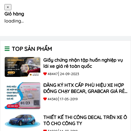
×
Giỏ hàng
loading...
TOP SẢN PHẨM
Giấy chứng nhận tập huấn nghiệp vụ
lái xe giá rẻ toàn quốc
48447
24-09-2023
ĐĂNG KÝ HTX CẤP PHÙ HIỆU XE HỢP
ĐỒNG CHẠY BECAR, GRABCAR GIÁ RẺ
NHẤT
44340
17-05-2019
THIẾT KẾ THI CÔNG DECAL TRÊN XE Ô
TÔ CHO CÔNG TY