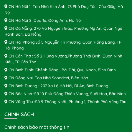
CN Hà Nội 1: Tòa Nhà Kim Ánh, 78 Phố Duy Tân, Cầu Giấy, Hà
Nội
CN Hà Nội 2: Dục Tú, Đông Anh, Hà Nội
CN Đà Nẵng: 270 Võ Nguyên Giáp, Phường Mỹ An, Quận Ngũ
Hành Sơn, Đà Nẵng
CN Hải Phòng:Số 5 Nguyễn Tri Phương, Quận Hồng Bàng, TP
Hải Phòng
CN Cần Thơ : Số 2 Hùng Vương,Phường Thới Bình, Quận Ninh
Kiều, TP Cần Thơ
CN Bình Định: Ghềnh Ráng , Bãi Dài, Quy Nhơn, Bình Định
CN Đồng Nai: Tòa Nhà Sonadezi, Biên Hòa
CN Bình Dương : 207 Xa Lộ Hà Nội, Dĩ An, Bình Dương
CN Bắc Ninh :Số 10 Phù Đổng Thiên Vương, Suối Hoa, Bắc Ninh
CN Vũng Tàu :Số 9 Thống Nhất, Phường 1, Thành Phố Vũng Tàu
CHÍNH SÁCH
Chính sách bảo mật thông tin