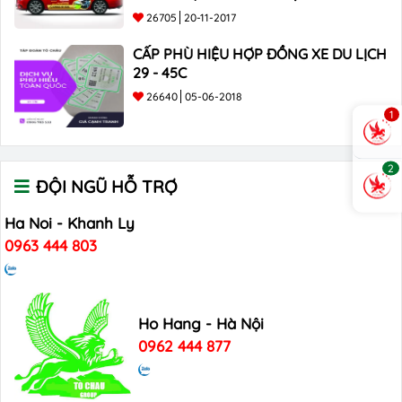
26705
20-11-2017
CẤP PHÙ HIỆU HỢP ĐỒNG XE DU LỊCH
29 - 45C
26640
05-06-2018
1
2
ĐỘI NGŨ HỖ TRỢ
Ha Noi - Khanh Ly
0963 444 803
Ho Hang - Hà Nội
0962 444 877