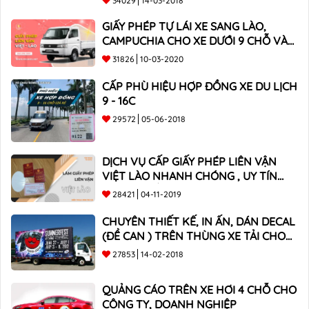
34029
14-03-2018
GIẤY PHÉP TỰ LÁI XE SANG LÀO,
CAMPUCHIA CHO XE DƯỚI 9 CHỖ VÀ
XE BÁN TẢI
31826
10-03-2020
CẤP PHÙ HIỆU HỢP ĐỒNG XE DU LỊCH
9 - 16C
29572
05-06-2018
DỊCH VỤ CẤP GIẤY PHÉP LIÊN VẬN
VIỆT LÀO NHANH CHÓNG , UY TÍN
TOÀN QUỐC
28421
04-11-2019
CHUYÊN THIẾT KẾ, IN ẤN, DÁN DECAL
(ĐỀ CAN ) TRÊN THÙNG XE TẢI CHO
CÔNG TY
27853
14-02-2018
QUẢNG CÁO TRÊN XE HƠI 4 CHỖ CHO
CÔNG TY, DOANH NGHIỆP