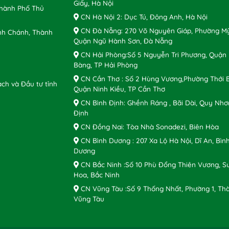
Giấy, Hà Nội
Thành Phố Thủ
CN Hà Nội 2: Dục Tú, Đông Anh, Hà Nội
CN Đà Nẵng: 270 Võ Nguyên Giáp, Phường Mỹ
nh Chánh, Thành
Quận Ngũ Hành Sơn, Đà Nẵng
CN Hải Phòng:Số 5 Nguyễn Tri Phương, Quận
Bàng, TP Hải Phòng
CN Cần Thơ : Số 2 Hùng Vương,Phường Thới B
ch và Đầu tư tỉnh
Quận Ninh Kiều, TP Cần Thơ
CN Bình Định: Ghềnh Ráng , Bãi Dài, Quy Nhơ
Định
CN Đồng Nai: Tòa Nhà Sonadezi, Biên Hòa
CN Bình Dương : 207 Xa Lộ Hà Nội, Dĩ An, Bìn
Dương
CN Bắc Ninh :Số 10 Phù Đổng Thiên Vương, S
Hoa, Bắc Ninh
CN Vũng Tàu :Số 9 Thống Nhất, Phường 1, Th
Vũng Tàu