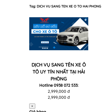
Tag: DICH VU SANG TEN XE O TO HAI PHONG
DỊCH VỤ SANG TÊN XE Ô
TÔ UY TÍN NHẤT TẠI HẢI
PHÒNG
Hotline 0938 072 533:
2,999,000 đ
2,999,000 đ
×
Giỏ hàng