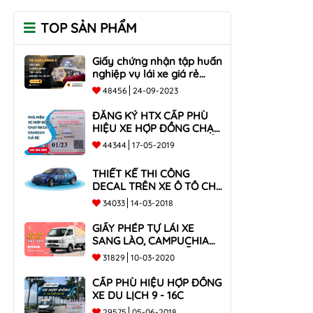
TOP SẢN PHẨM
Giấy chứng nhận tập huấn
nghiệp vụ lái xe giá rẻ
toàn quốc
48456
24-09-2023
ĐĂNG KÝ HTX CẤP PHÙ
HIỆU XE HỢP ĐỒNG CHẠY
BECAR, GRABCAR GIÁ RẺ
44344
17-05-2019
NHẤT
THIẾT KẾ THI CÔNG
DECAL TRÊN XE Ô TÔ CHO
CÔNG TY
34033
14-03-2018
GIẤY PHÉP TỰ LÁI XE
SANG LÀO, CAMPUCHIA
CHO XE DƯỚI 9 CHỖ VÀ
31829
10-03-2020
XE BÁN TẢI
CẤP PHÙ HIỆU HỢP ĐỒNG
XE DU LỊCH 9 - 16C
29575
05-06-2018