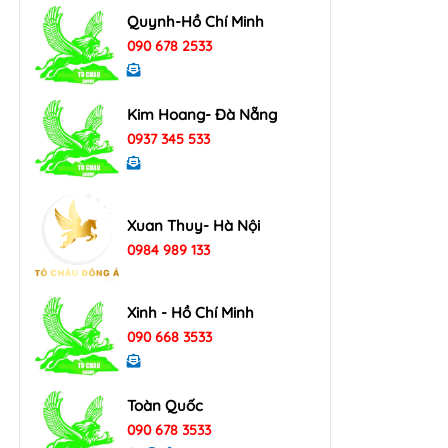
Quynh-Hồ Chí Minh
090 678 2533
Kim Hoang- Đà Nẵng
0937 345 533
Xuan Thuy- Hà Nội
0984 989 133
Xinh - Hồ Chí Minh
090 668 3533
Toàn Quốc
090 678 3533