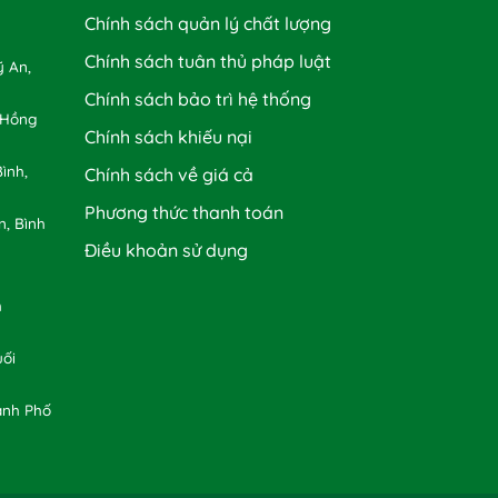
Chính sách quản lý chất lượng
Chính sách tuân thủ pháp luật
 An,
Chính sách bảo trì hệ thống
 Hồng
Chính sách khiếu nại
ình,
Chính sách về giá cả
Phương thức thanh toán
n, Bình
Điều khoản sử dụng
h
uối
ành Phố