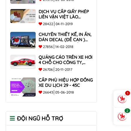
DỊCH VỤ CẤP GIẤY PHÉP
LIÊN VẬN VIỆT LÀO
NHANH CHÓNG , UY TÍN
28422
04-11-2019
TOÀN QUỐC
CHUYÊN THIẾT KẾ, IN ẤN,
DÁN DECAL (ĐỀ CAN )
TRÊN THÙNG XE TẢI CHO
27856
14-02-2018
CÔNG TY
QUẢNG CÁO TRÊN XE HƠI
4 CHỖ CHO CÔNG TY,
DOANH NGHIỆP
26706
20-11-2017
CẤP PHÙ HIỆU HỢP ĐỒNG
XE DU LỊCH 29 - 45C
26643
05-06-2018
1
2
ĐỘI NGŨ HỖ TRỢ