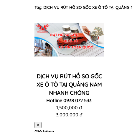
Tag: DỊCH VỤ RÚT HỒ SƠ GỐC XE Ô TÔ TẠI QUẢN
DỊCH VỤ RÚT HỒ SƠ GỐC
XE Ô TÔ TẠI QUẢNG NAM
NHANH CHÓNG
Hotline 0938 072 533:
1,500,000 đ
3,000,000 đ
×
Giỏ hàng