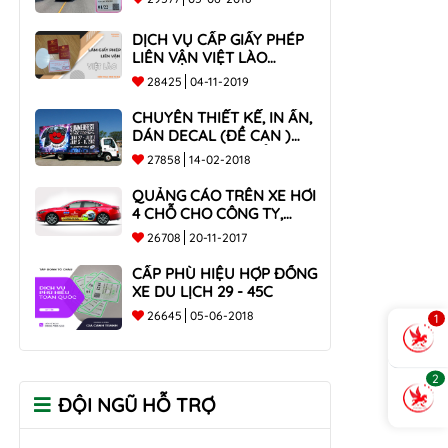
DỊCH VỤ CẤP GIẤY PHÉP
LIÊN VẬN VIỆT LÀO
NHANH CHÓNG , UY TÍN
28425
04-11-2019
TOÀN QUỐC
CHUYÊN THIẾT KẾ, IN ẤN,
DÁN DECAL (ĐỀ CAN )
TRÊN THÙNG XE TẢI CHO
27858
14-02-2018
CÔNG TY
QUẢNG CÁO TRÊN XE HƠI
4 CHỖ CHO CÔNG TY,
DOANH NGHIỆP
26708
20-11-2017
CẤP PHÙ HIỆU HỢP ĐỒNG
XE DU LỊCH 29 - 45C
26645
05-06-2018
1
2
ĐỘI NGŨ HỖ TRỢ