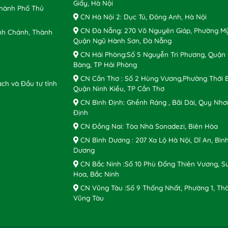
Giấy, Hà Nội
Thành Phố Thủ
CN Hà Nội 2: Dục Tú, Đông Anh, Hà Nội
CN Đà Nẵng: 270 Võ Nguyên Giáp, Phường Mỹ
nh Chánh, Thành
Quận Ngũ Hành Sơn, Đà Nẵng
CN Hải Phòng:Số 5 Nguyễn Tri Phương, Quận
Bàng, TP Hải Phòng
CN Cần Thơ : Số 2 Hùng Vương,Phường Thới B
ch và Đầu tư tỉnh
Quận Ninh Kiều, TP Cần Thơ
CN Bình Định: Ghềnh Ráng , Bãi Dài, Quy Nhơ
Định
CN Đồng Nai: Tòa Nhà Sonadezi, Biên Hòa
CN Bình Dương : 207 Xa Lộ Hà Nội, Dĩ An, Bìn
Dương
CN Bắc Ninh :Số 10 Phù Đổng Thiên Vương, S
Hoa, Bắc Ninh
CN Vũng Tàu :Số 9 Thống Nhất, Phường 1, Th
Vũng Tàu