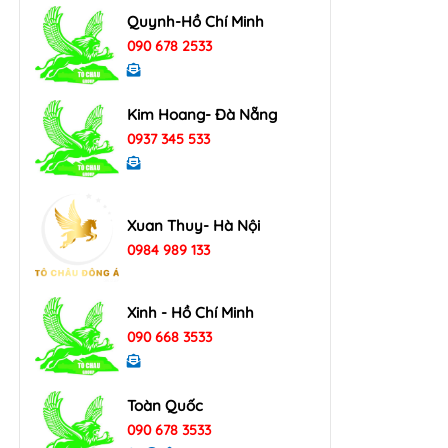
Quynh-Hồ Chí Minh
090 678 2533
Kim Hoang- Đà Nẵng
0937 345 533
Xuan Thuy- Hà Nội
0984 989 133
Xinh - Hồ Chí Minh
090 668 3533
Toàn Quốc
090 678 3533