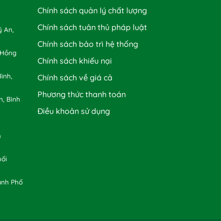
Chính sách quản lý chất lượng
Chính sách tuân thủ pháp luật
 An,
Chính sách bảo trì hệ thống
 Hồng
Chính sách khiếu nại
ình,
Chính sách về giá cả
Phương thức thanh toán
n, Bình
Điều khoản sử dụng
h
uối
ành Phố