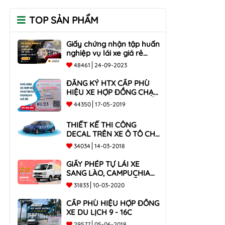
TOP SẢN PHẨM
Giấy chứng nhận tập huấn
nghiệp vụ lái xe giá rẻ
toàn quốc
48461
24-09-2023
ĐĂNG KÝ HTX CẤP PHÙ
HIỆU XE HỢP ĐỒNG CHẠY
BECAR, GRABCAR GIÁ RẺ
44350
17-05-2019
NHẤT
THIẾT KẾ THI CÔNG
DECAL TRÊN XE Ô TÔ CHO
CÔNG TY
34034
14-03-2018
GIẤY PHÉP TỰ LÁI XE
SANG LÀO, CAMPUCHIA
CHO XE DƯỚI 9 CHỖ VÀ
31833
10-03-2020
XE BÁN TẢI
CẤP PHÙ HIỆU HỢP ĐỒNG
XE DU LỊCH 9 - 16C
29577
05-06-2018