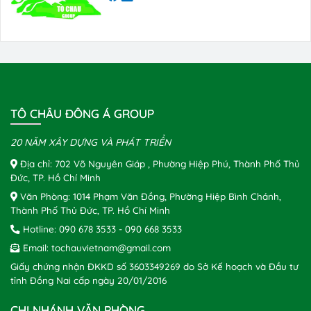
TÔ CHÂU ĐÔNG Á GROUP
20 NĂM XÂY DỰNG VÀ PHÁT TRIỂN
Địa chỉ: 702 Võ Nguyên Giáp , Phường Hiệp Phú, Thành Phố Thủ
Đức, TP. Hồ Chí Minh
Văn Phòng: 1014 Phạm Văn Đồng, Phường Hiệp Bình Chánh,
Thành Phố Thủ Đức, TP. Hồ Chí Minh
Hotline:
090 678 3533
-
090 668 3533
Email:
tochauvietnam@gmail.com
Giấy chứng nhận ĐKKD số 3603349269 do Sở Kế hoạch và Đầu tư
tỉnh Đồng Nai cấp ngày 20/01/2016
CHI NHÁNH VĂN PHÒNG