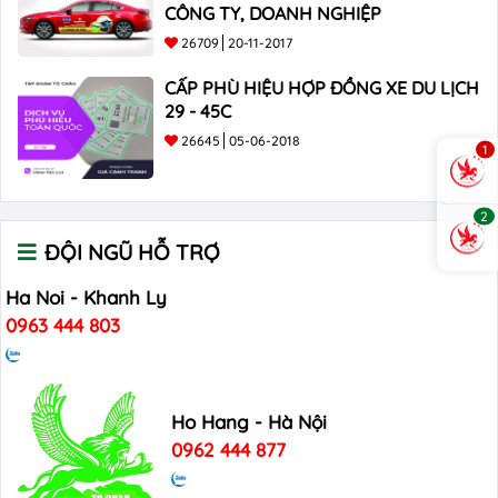
CÔNG TY, DOANH NGHIỆP
26709
20-11-2017
CẤP PHÙ HIỆU HỢP ĐỒNG XE DU LỊCH
29 - 45C
26645
05-06-2018
1
2
ĐỘI NGŨ HỖ TRỢ
Ha Noi - Khanh Ly
0963 444 803
Ho Hang - Hà Nội
0962 444 877