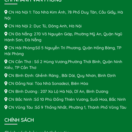
CN Hà Nội 1: Tòa Nhà Kim Ánh, 78 Phố Duy Tân, Cầu Giấy, Hà
Nội
CN Hà Nội 2: Dục Tú, Đông Anh, Hà Nội
CN Đà Nẵng: 270 Võ Nguyên Giáp, Phường Mỹ An, Quận Ngũ
Hành Sơn, Đà Nẵng
CN Hải Phòng:Số 5 Nguyễn Tri Phương, Quận Hồng Bàng, TP
Hải Phòng
CN Cần Thơ : Số 2 Hùng Vương,Phường Thới Bình, Quận Ninh
Kiều, TP Cần Thơ
CN Bình Định: Ghềnh Ráng , Bãi Dài, Quy Nhơn, Bình Định
CN Đồng Nai: Tòa Nhà Sonadezi, Biên Hòa
CN Bình Dương : 207 Xa Lộ Hà Nội, Dĩ An, Bình Dương
CN Bắc Ninh :Số 10 Phù Đổng Thiên Vương, Suối Hoa, Bắc Ninh
CN Vũng Tàu :Số 9 Thống Nhất, Phường 1, Thành Phố Vũng Tàu
CHÍNH SÁCH