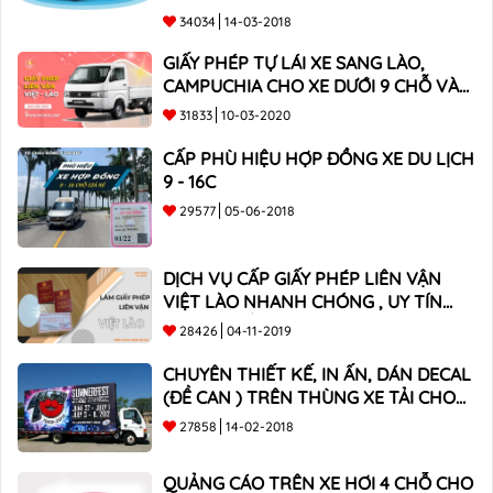
34034
14-03-2018
GIẤY PHÉP TỰ LÁI XE SANG LÀO,
CAMPUCHIA CHO XE DƯỚI 9 CHỖ VÀ
XE BÁN TẢI
31833
10-03-2020
CẤP PHÙ HIỆU HỢP ĐỒNG XE DU LỊCH
9 - 16C
29577
05-06-2018
DỊCH VỤ CẤP GIẤY PHÉP LIÊN VẬN
VIỆT LÀO NHANH CHÓNG , UY TÍN
TOÀN QUỐC
28426
04-11-2019
CHUYÊN THIẾT KẾ, IN ẤN, DÁN DECAL
(ĐỀ CAN ) TRÊN THÙNG XE TẢI CHO
CÔNG TY
27858
14-02-2018
QUẢNG CÁO TRÊN XE HƠI 4 CHỖ CHO