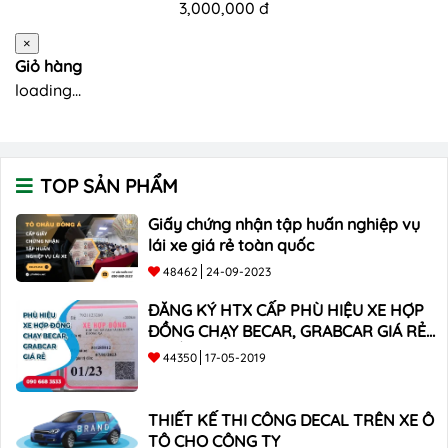
3,000,000 đ
×
Giỏ hàng
loading...
TOP SẢN PHẨM
Giấy chứng nhận tập huấn nghiệp vụ
lái xe giá rẻ toàn quốc
48462
24-09-2023
ĐĂNG KÝ HTX CẤP PHÙ HIỆU XE HỢP
ĐỒNG CHẠY BECAR, GRABCAR GIÁ RẺ
NHẤT
44350
17-05-2019
THIẾT KẾ THI CÔNG DECAL TRÊN XE Ô
TÔ CHO CÔNG TY