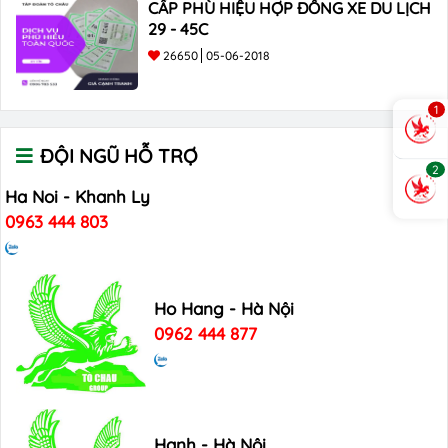
CẤP PHÙ HIỆU HỢP ĐỒNG XE DU LỊCH
29 - 45C
26650
05-06-2018
1
ĐỘI NGŨ HỖ TRỢ
2
Ha Noi - Khanh Ly
0963 444 803
Ho Hang - Hà Nội
0962 444 877
Hanh - Hà Nội