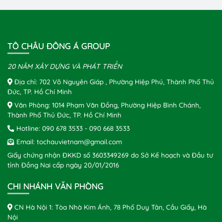
TÔ CHÂU ĐÔNG Á GROUP
20 NĂM XÂY DỰNG VÀ PHÁT TRIỂN
Địa chỉ: 702 Võ Nguyên Giáp , Phường Hiệp Phú, Thành Phố Thủ
Đức, TP. Hồ Chí Minh
Văn Phòng: 1014 Phạm Văn Đồng, Phường Hiệp Bình Chánh,
Thành Phố Thủ Đức, TP. Hồ Chí Minh
Hotline:
090 678 3533
-
090 668 3533
Email:
tochauvietnam@gmail.com
Giấy chứng nhận ĐKKD số 3603349269 do Sở Kế hoạch và Đầu tư
tỉnh Đồng Nai cấp ngày 20/01/2016
CHI NHÁNH VĂN PHÒNG
CN Hà Nội 1: Tòa Nhà Kim Ánh, 78 Phố Duy Tân, Cầu Giấy, Hà
Nội