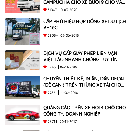
CAMPUCHIA CHO XE DƯỚI 9 CHỖ VÀ
XE BÁN TẢI
31847
10-03-2020
CẤP PHÙ HIỆU HỢP ĐỒNG XE DU LỊCH
9 - 16C
29584
05-06-2018
DỊCH VỤ CẤP GIẤY PHÉP LIÊN VẬN
VIỆT LÀO NHANH CHÓNG , UY TÍN
TOÀN QUỐC
28435
04-11-2019
CHUYÊN THIẾT KẾ, IN ẤN, DÁN DECAL
(ĐỀ CAN ) TRÊN THÙNG XE TẢI CHO
CÔNG TY
27864
14-02-2018
QUẢNG CÁO TRÊN XE HƠI 4 CHỖ CHO
CÔNG TY, DOANH NGHIỆP
26714
20-11-2017