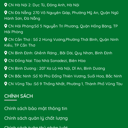
CN Hà Nội 2: Dục Tú, Đông Anh, Hà Nội
CN Đà Nẵng: 270 Võ Nguyên Giáp, Phường Mỹ An, Quận Ngũ
Hành Sơn, Đà Nẵng
CN Hải Phòng:Số 5 Nguyễn Tri Phương, Quận Hồng Bàng, TP
Hải Phòng
CN Cần Thơ : Số 2 Hùng Vương,Phường Thới Bình, Quận Ninh
Kiều, TP Cần Thơ
CN Bình Định: Ghềnh Ráng , Bãi Dài, Quy Nhơn, Bình Định
CN Đồng Nai: Tòa Nhà Sonadezi, Biên Hòa
CN Bình Dương : 207 Xa Lộ Hà Nội, Dĩ An, Bình Dương
CN Bắc Ninh :Số 10 Phù Đổng Thiên Vương, Suối Hoa, Bắc Ninh
CN Vũng Tàu :Số 9 Thống Nhất, Phường 1, Thành Phố Vũng Tàu
CHÍNH SÁCH
Chính sách bảo mật thông tin
Chính sách quản lý chất lượng
Chính sách tuân thủ pháp luật