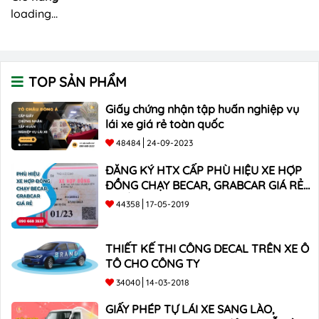
loading...
TOP SẢN PHẨM
Giấy chứng nhận tập huấn nghiệp vụ
lái xe giá rẻ toàn quốc
48484
24-09-2023
ĐĂNG KÝ HTX CẤP PHÙ HIỆU XE HỢP
ĐỒNG CHẠY BECAR, GRABCAR GIÁ RẺ
NHẤT
44358
17-05-2019
THIẾT KẾ THI CÔNG DECAL TRÊN XE Ô
TÔ CHO CÔNG TY
34040
14-03-2018
GIẤY PHÉP TỰ LÁI XE SANG LÀO,