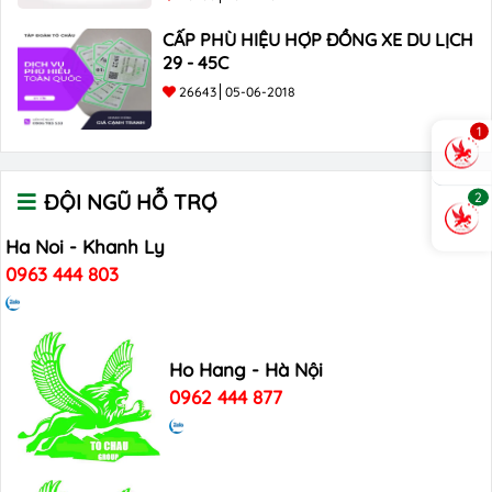
CẤP PHÙ HIỆU HỢP ĐỒNG XE DU LỊCH
29 - 45C
26643
05-06-2018
1
2
ĐỘI NGŨ HỖ TRỢ
Ha Noi - Khanh Ly
0963 444 803
Ho Hang - Hà Nội
0962 444 877