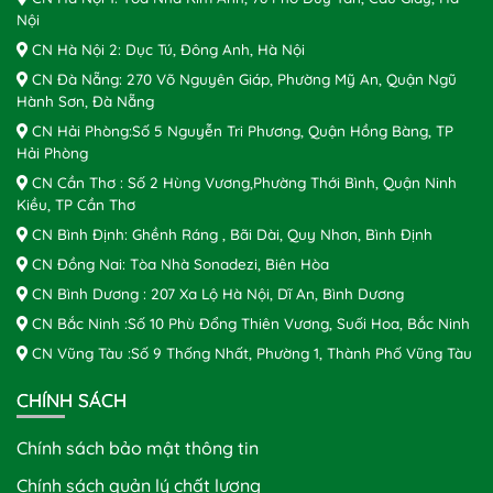
Nội
CN Hà Nội 2: Dục Tú, Đông Anh, Hà Nội
CN Đà Nẵng: 270 Võ Nguyên Giáp, Phường Mỹ An, Quận Ngũ
Hành Sơn, Đà Nẵng
CN Hải Phòng:Số 5 Nguyễn Tri Phương, Quận Hồng Bàng, TP
Hải Phòng
CN Cần Thơ : Số 2 Hùng Vương,Phường Thới Bình, Quận Ninh
Kiều, TP Cần Thơ
CN Bình Định: Ghềnh Ráng , Bãi Dài, Quy Nhơn, Bình Định
CN Đồng Nai: Tòa Nhà Sonadezi, Biên Hòa
CN Bình Dương : 207 Xa Lộ Hà Nội, Dĩ An, Bình Dương
CN Bắc Ninh :Số 10 Phù Đổng Thiên Vương, Suối Hoa, Bắc Ninh
CN Vũng Tàu :Số 9 Thống Nhất, Phường 1, Thành Phố Vũng Tàu
CHÍNH SÁCH
Chính sách bảo mật thông tin
Chính sách quản lý chất lượng