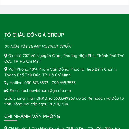
TÔ CHÂU ĐÔNG Á GROUP
20 NĂM XÂY DỰNG VÀ PHÁT TRIỂN
Địa chỉ: 702 Võ Nguyên Giáp , Phường Hiệp Phú, Thành Phố Thủ
Đức, TP. Hồ Chí Minh
Văn Phòng: 1014 Phạm Văn Đồng, Phường Hiệp Bình Chánh,
Thành Phố Thủ Đức, TP. Hồ Chí Minh
Hotline:
090 678 3533
-
090 668 3533
Email:
tochauvietnam@gmail.com
Giấy chứng nhận ĐKKD số 3603349269 do Sở Kế hoạch và Đầu tư
tỉnh Đồng Nai cấp ngày 20/01/2016
CHI NHÁNH VĂN PHÒNG
CN Hà Nội 1: Tòa Nhà Kim Ánh, 78 Phố Duy Tân, Cầu Giấy, Hà