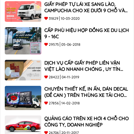
GIẤY PHÉP TỰ LÁI XE SANG LÀO,
CAMPUCHIA CHO XE DƯỚI 9 CHỖ VÀ
XE BÁN TẢI
31829
10-03-2020
CẤP PHÙ HIỆU HỢP ĐỒNG XE DU LỊCH
9 - 16C
29575
05-06-2018
DỊCH VỤ CẤP GIẤY PHÉP LIÊN VẬN
VIỆT LÀO NHANH CHÓNG , UY TÍN
TOÀN QUỐC
28422
04-11-2019
CHUYÊN THIẾT KẾ, IN ẤN, DÁN DECAL
(ĐỀ CAN ) TRÊN THÙNG XE TẢI CHO
CÔNG TY
27856
14-02-2018
QUẢNG CÁO TRÊN XE HƠI 4 CHỖ CHO
CÔNG TY, DOANH NGHIỆP
26706
20-11-2017