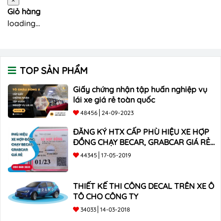
×
Giỏ hàng
loading...
TOP SẢN PHẨM
Giấy chứng nhận tập huấn nghiệp vụ
lái xe giá rẻ toàn quốc
48456
24-09-2023
ĐĂNG KÝ HTX CẤP PHÙ HIỆU XE HỢP
ĐỒNG CHẠY BECAR, GRABCAR GIÁ RẺ
NHẤT
44345
17-05-2019
THIẾT KẾ THI CÔNG DECAL TRÊN XE Ô
TÔ CHO CÔNG TY
34033
14-03-2018