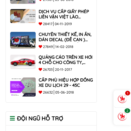
DỊCH VỤ CẤP GIẤY PHÉP
LIÊN VẬN VIỆT LÀO
NHANH CHÓNG , UY TÍN
28417
04-11-2019
TOÀN QUỐC
CHUYÊN THIẾT KẾ, IN ẤN,
DÁN DECAL (ĐỀ CAN )
TRÊN THÙNG XE TẢI CHO
27849
14-02-2018
CÔNG TY
QUẢNG CÁO TRÊN XE HƠI
4 CHỖ CHO CÔNG TY,
DOANH NGHIỆP
26703
20-11-2017
CẤP PHÙ HIỆU HỢP ĐỒNG
XE DU LỊCH 29 - 45C
26632
05-06-2018
1
2
ĐỘI NGŨ HỖ TRỢ