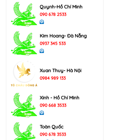
Quynh-Hồ Chí Minh
090 678 2533
Kim Hoang- Đà Nẵng
0937 345 533
Xuan Thuy- Hà Nội
0984 989 133
Xinh - Hồ Chí Minh
090 668 3533
Toàn Quốc
090 678 3533