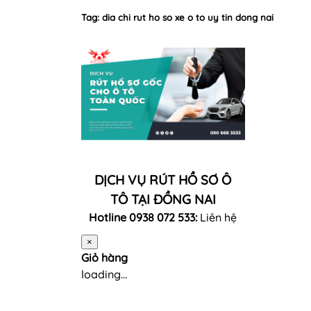
Tag: dia chi rut ho so xe o to uy tin dong nai
DỊCH VỤ RÚT HỒ SƠ Ô
TÔ TẠI ĐỒNG NAI
Hotline 0938 072 533:
Liên hệ
×
Giỏ hàng
loading...