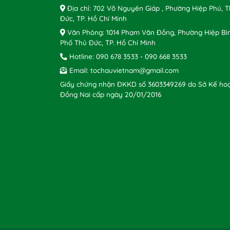
Địa chỉ: 702 Võ Nguyên Giáp , Phường Hiệp Phú, 
Đức, TP. Hồ Chí Minh
Văn Phòng: 1014 Phạm Văn Đồng, Phường Hiệp Bì
Phố Thủ Đức, TP. Hồ Chí Minh
Hotline:
090 678 3533
-
090 668 3533
Email:
tochauvietnam@gmail.com
Giấy chứng nhận ĐKKD số 3603349269 do Sở Kế hoạ
Đồng Nai cấp ngày 20/01/2016