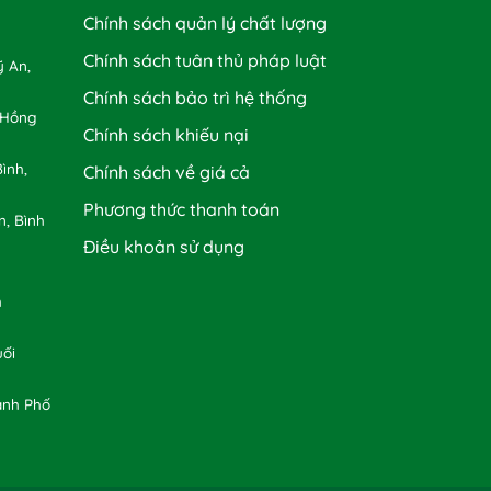
Chính sách quản lý chất lượng
Chính sách tuân thủ pháp luật
 An,
Chính sách bảo trì hệ thống
 Hồng
Chính sách khiếu nại
ình,
Chính sách về giá cả
Phương thức thanh toán
n, Bình
Điều khoản sử dụng
h
uối
ành Phố