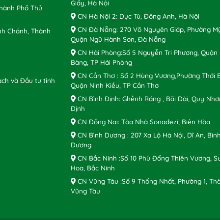
Giấy, Hà Nội
Thành Phố Thủ
CN Hà Nội 2: Dục Tú, Đông Anh, Hà Nội
CN Đà Nẵng: 270 Võ Nguyên Giáp, Phường Mỹ
nh Chánh, Thành
Quận Ngũ Hành Sơn, Đà Nẵng
CN Hải Phòng:Số 5 Nguyễn Tri Phương, Quận
Bàng, TP Hải Phòng
CN Cần Thơ : Số 2 Hùng Vương,Phường Thới B
ch và Đầu tư tỉnh
Quận Ninh Kiều, TP Cần Thơ
CN Bình Định: Ghềnh Ráng , Bãi Dài, Quy Nhơ
Định
CN Đồng Nai: Tòa Nhà Sonadezi, Biên Hòa
CN Bình Dương : 207 Xa Lộ Hà Nội, Dĩ An, Bìn
Dương
CN Bắc Ninh :Số 10 Phù Đổng Thiên Vương, S
Hoa, Bắc Ninh
CN Vũng Tàu :Số 9 Thống Nhất, Phường 1, Th
Vũng Tàu