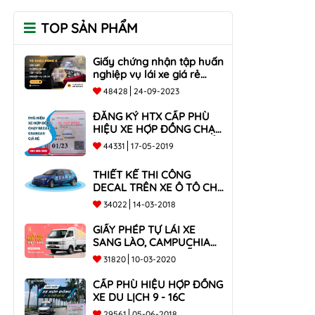
TOP SẢN PHẨM
Giấy chứng nhận tập huấn
nghiệp vụ lái xe giá rẻ
toàn quốc
48428
24-09-2023
ĐĂNG KÝ HTX CẤP PHÙ
HIỆU XE HỢP ĐỒNG CHẠY
BECAR, GRABCAR GIÁ RẺ
44331
17-05-2019
NHẤT
THIẾT KẾ THI CÔNG
DECAL TRÊN XE Ô TÔ CHO
CÔNG TY
34022
14-03-2018
GIẤY PHÉP TỰ LÁI XE
SANG LÀO, CAMPUCHIA
CHO XE DƯỚI 9 CHỖ VÀ
31820
10-03-2020
XE BÁN TẢI
CẤP PHÙ HIỆU HỢP ĐỒNG
XE DU LỊCH 9 - 16C
29561
05-06-2018