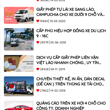
34036
14-03-2018
GIẤY PHÉP TỰ LÁI XE SANG LÀO,
CAMPUCHIA CHO XE DƯỚI 9 CHỖ VÀ
XE BÁN TẢI
31840
10-03-2020
CẤP PHÙ HIỆU HỢP ĐỒNG XE DU LỊCH
9 - 16C
29579
05-06-2018
DỊCH VỤ CẤP GIẤY PHÉP LIÊN VẬN
VIỆT LÀO NHANH CHÓNG , UY TÍN
TOÀN QUỐC
28428
04-11-2019
CHUYÊN THIẾT KẾ, IN ẤN, DÁN DECAL
(ĐỀ CAN ) TRÊN THÙNG XE TẢI CHO
CÔNG TY
27862
14-02-2018
QUẢNG CÁO TRÊN XE HƠI 4 CHỖ CHO
CÔNG TY, DOANH NGHIỆP