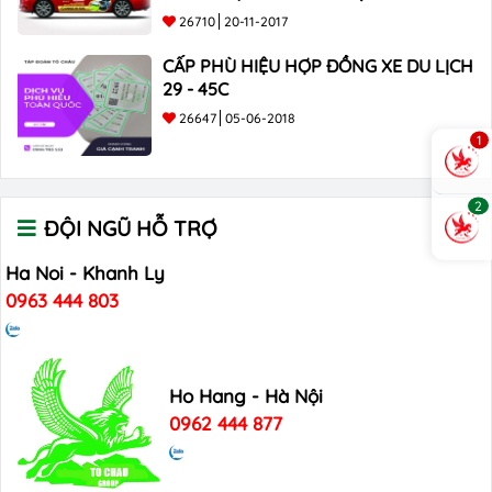
26710
20-11-2017
CẤP PHÙ HIỆU HỢP ĐỒNG XE DU LỊCH
29 - 45C
26647
05-06-2018
1
2
ĐỘI NGŨ HỖ TRỢ
Ha Noi - Khanh Ly
0963 444 803
Ho Hang - Hà Nội
0962 444 877