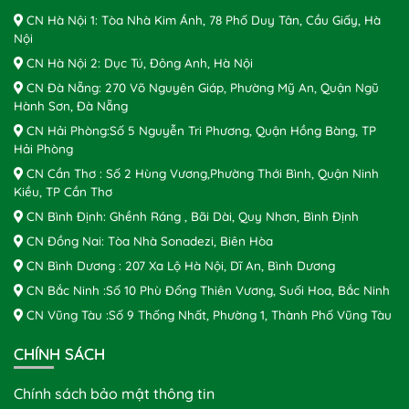
CN Hà Nội 1: Tòa Nhà Kim Ánh, 78 Phố Duy Tân, Cầu Giấy, Hà
Nội
CN Hà Nội 2: Dục Tú, Đông Anh, Hà Nội
CN Đà Nẵng: 270 Võ Nguyên Giáp, Phường Mỹ An, Quận Ngũ
Hành Sơn, Đà Nẵng
CN Hải Phòng:Số 5 Nguyễn Tri Phương, Quận Hồng Bàng, TP
Hải Phòng
CN Cần Thơ : Số 2 Hùng Vương,Phường Thới Bình, Quận Ninh
Kiều, TP Cần Thơ
CN Bình Định: Ghềnh Ráng , Bãi Dài, Quy Nhơn, Bình Định
CN Đồng Nai: Tòa Nhà Sonadezi, Biên Hòa
CN Bình Dương : 207 Xa Lộ Hà Nội, Dĩ An, Bình Dương
CN Bắc Ninh :Số 10 Phù Đổng Thiên Vương, Suối Hoa, Bắc Ninh
CN Vũng Tàu :Số 9 Thống Nhất, Phường 1, Thành Phố Vũng Tàu
CHÍNH SÁCH
Chính sách bảo mật thông tin