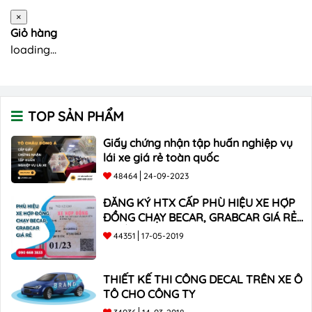
×
Giỏ hàng
loading...
TOP SẢN PHẨM
Giấy chứng nhận tập huấn nghiệp vụ
lái xe giá rẻ toàn quốc
48464
24-09-2023
ĐĂNG KÝ HTX CẤP PHÙ HIỆU XE HỢP
ĐỒNG CHẠY BECAR, GRABCAR GIÁ RẺ
NHẤT
44351
17-05-2019
THIẾT KẾ THI CÔNG DECAL TRÊN XE Ô
TÔ CHO CÔNG TY