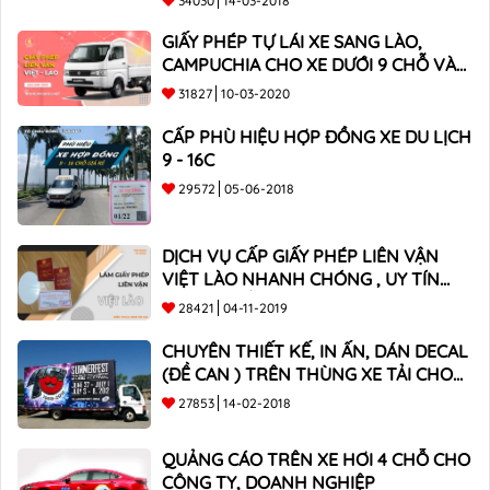
34030
14-03-2018
GIẤY PHÉP TỰ LÁI XE SANG LÀO,
CAMPUCHIA CHO XE DƯỚI 9 CHỖ VÀ
XE BÁN TẢI
31827
10-03-2020
CẤP PHÙ HIỆU HỢP ĐỒNG XE DU LỊCH
9 - 16C
29572
05-06-2018
DỊCH VỤ CẤP GIẤY PHÉP LIÊN VẬN
VIỆT LÀO NHANH CHÓNG , UY TÍN
TOÀN QUỐC
28421
04-11-2019
CHUYÊN THIẾT KẾ, IN ẤN, DÁN DECAL
(ĐỀ CAN ) TRÊN THÙNG XE TẢI CHO
CÔNG TY
27853
14-02-2018
QUẢNG CÁO TRÊN XE HƠI 4 CHỖ CHO
CÔNG TY, DOANH NGHIỆP