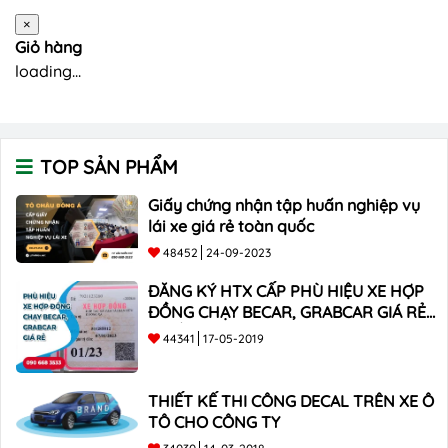
×
Giỏ hàng
loading...
TOP SẢN PHẨM
Giấy chứng nhận tập huấn nghiệp vụ
lái xe giá rẻ toàn quốc
48452
24-09-2023
ĐĂNG KÝ HTX CẤP PHÙ HIỆU XE HỢP
ĐỒNG CHẠY BECAR, GRABCAR GIÁ RẺ
NHẤT
44341
17-05-2019
THIẾT KẾ THI CÔNG DECAL TRÊN XE Ô
TÔ CHO CÔNG TY