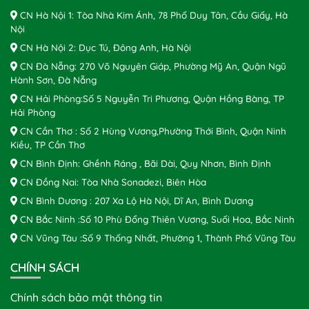
CN Hà Nội 1: Tòa Nhà Kim Ánh, 78 Phố Duy Tân, Cầu Giấy, Hà
Nội
CN Hà Nội 2: Dục Tú, Đông Anh, Hà Nội
CN Đà Nẵng: 270 Võ Nguyên Giáp, Phường Mỹ An, Quận Ngũ
Hành Sơn, Đà Nẵng
CN Hải Phòng:Số 5 Nguyễn Tri Phương, Quận Hồng Bàng, TP
Hải Phòng
CN Cần Thơ : Số 2 Hùng Vương,Phường Thới Bình, Quận Ninh
Kiều, TP Cần Thơ
CN Bình Định: Ghềnh Ráng , Bãi Dài, Quy Nhơn, Bình Định
CN Đồng Nai: Tòa Nhà Sonadezi, Biên Hòa
CN Bình Dương : 207 Xa Lộ Hà Nội, Dĩ An, Bình Dương
CN Bắc Ninh :Số 10 Phù Đổng Thiên Vương, Suối Hoa, Bắc Ninh
CN Vũng Tàu :Số 9 Thống Nhất, Phường 1, Thành Phố Vũng Tàu
CHÍNH SÁCH
Chính sách bảo mật thông tin