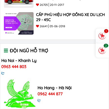
26705
20-11-2017
CẤP PHÙ HIỆU HỢP ĐỒNG XE DU LỊCH
29 - 45C
26641
05-06-2018
1
2
ĐỘI NGŨ HỖ TRỢ
Ha Noi - Khanh Ly
0963 444 803
Ho Hang - Hà Nội
0962 444 877