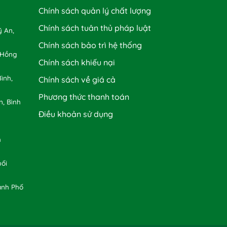
Chính sách quản lý chất lượng
Chính sách tuân thủ pháp luật
 An,
Chính sách bảo trì hệ thống
 Hồng
Chính sách khiếu nại
ình,
Chính sách về giá cả
Phương thức thanh toán
n, Bình
Điều khoản sử dụng
h
uối
ành Phố