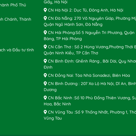
Giấy, Hà Nội
Thành Phố Thủ
CN Hà Nội 2: Dục Tú, Đông Anh, Hà Nội
CN Đà Nẵng: 270 Võ Nguyên Giáp, Phường Mỹ
nh Chánh, Thành
Quận Ngũ Hành Sơn, Đà Nẵng
CN Hải Phòng:Số 5 Nguyễn Tri Phương, Quận
Bàng, TP Hải Phòng
CN Cần Thơ : Số 2 Hùng Vương,Phường Thới B
ch và Đầu tư tỉnh
Quận Ninh Kiều, TP Cần Thơ
CN Bình Định: Ghềnh Ráng , Bãi Dài, Quy Nhơ
Định
CN Đồng Nai: Tòa Nhà Sonadezi, Biên Hòa
CN Bình Dương : 207 Xa Lộ Hà Nội, Dĩ An, Bìn
Dương
CN Bắc Ninh :Số 10 Phù Đổng Thiên Vương, S
Hoa, Bắc Ninh
CN Vũng Tàu :Số 9 Thống Nhất, Phường 1, Th
Vũng Tàu