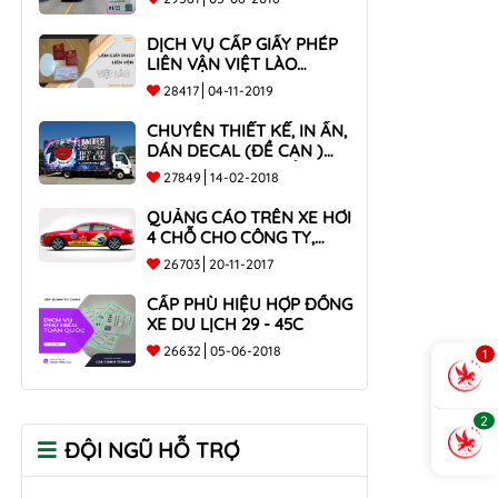
DỊCH VỤ CẤP GIẤY PHÉP
LIÊN VẬN VIỆT LÀO
NHANH CHÓNG , UY TÍN
28417
04-11-2019
TOÀN QUỐC
CHUYÊN THIẾT KẾ, IN ẤN,
DÁN DECAL (ĐỀ CAN )
TRÊN THÙNG XE TẢI CHO
27849
14-02-2018
CÔNG TY
QUẢNG CÁO TRÊN XE HƠI
4 CHỖ CHO CÔNG TY,
DOANH NGHIỆP
26703
20-11-2017
CẤP PHÙ HIỆU HỢP ĐỒNG
XE DU LỊCH 29 - 45C
26632
05-06-2018
1
2
ĐỘI NGŨ HỖ TRỢ