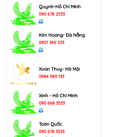
Quynh-Hồ Chí Minh
090 678 2533
Kim Hoang- Đà Nẵng
0937 345 533
Xuan Thuy- Hà Nội
0984 989 133
Xinh - Hồ Chí Minh
090 668 3533
Toàn Quốc
090 678 3533