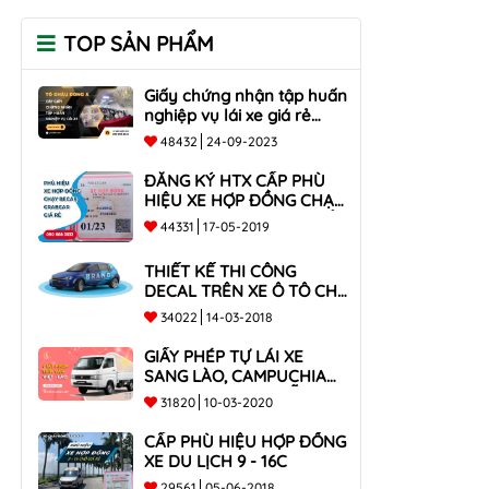
TOP SẢN PHẨM
Giấy chứng nhận tập huấn
nghiệp vụ lái xe giá rẻ
toàn quốc
48432
24-09-2023
ĐĂNG KÝ HTX CẤP PHÙ
HIỆU XE HỢP ĐỒNG CHẠY
BECAR, GRABCAR GIÁ RẺ
44331
17-05-2019
NHẤT
THIẾT KẾ THI CÔNG
DECAL TRÊN XE Ô TÔ CHO
CÔNG TY
34022
14-03-2018
GIẤY PHÉP TỰ LÁI XE
SANG LÀO, CAMPUCHIA
CHO XE DƯỚI 9 CHỖ VÀ
31820
10-03-2020
XE BÁN TẢI
CẤP PHÙ HIỆU HỢP ĐỒNG
XE DU LỊCH 9 - 16C
29561
05-06-2018