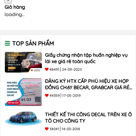
×
Giỏ hàng
loading...
TOP SẢN PHẨM
Giấy chứng nhận tập huấn nghiệp vụ
lái xe giá rẻ toàn quốc
48491
24-09-2023
ĐĂNG KÝ HTX CẤP PHÙ HIỆU XE HỢP
ĐỒNG CHẠY BECAR, GRABCAR GIÁ RẺ
NHẤT
44359
17-05-2019
THIẾT KẾ THI CÔNG DECAL TRÊN XE Ô
TÔ CHO CÔNG TY
34041
14-03-2018