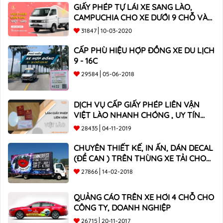
GIẤY PHÉP TỰ LÁI XE SANG LÀO,
CAMPUCHIA CHO XE DƯỚI 9 CHỖ VÀ
XE BÁN TẢI
31847
10-03-2020
CẤP PHÙ HIỆU HỢP ĐỒNG XE DU LỊCH
9 - 16C
29584
05-06-2018
DỊCH VỤ CẤP GIẤY PHÉP LIÊN VẬN
VIỆT LÀO NHANH CHÓNG , UY TÍN
TOÀN QUỐC
28435
04-11-2019
CHUYÊN THIẾT KẾ, IN ẤN, DÁN DECAL
(ĐỀ CAN ) TRÊN THÙNG XE TẢI CHO
CÔNG TY
27866
14-02-2018
QUẢNG CÁO TRÊN XE HƠI 4 CHỖ CHO
CÔNG TY, DOANH NGHIỆP
26715
20-11-2017