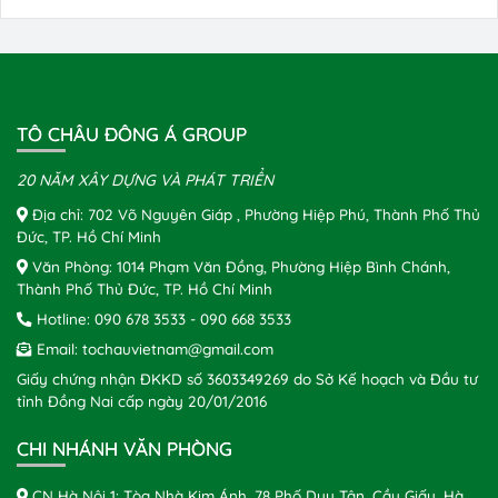
TÔ CHÂU ĐÔNG Á GROUP
20 NĂM XÂY DỰNG VÀ PHÁT TRIỂN
Địa chỉ: 702 Võ Nguyên Giáp , Phường Hiệp Phú, Thành Phố Thủ
Đức, TP. Hồ Chí Minh
Văn Phòng: 1014 Phạm Văn Đồng, Phường Hiệp Bình Chánh,
Thành Phố Thủ Đức, TP. Hồ Chí Minh
Hotline:
090 678 3533
-
090 668 3533
Email:
tochauvietnam@gmail.com
Giấy chứng nhận ĐKKD số 3603349269 do Sở Kế hoạch và Đầu tư
tỉnh Đồng Nai cấp ngày 20/01/2016
CHI NHÁNH VĂN PHÒNG
CN Hà Nội 1: Tòa Nhà Kim Ánh, 78 Phố Duy Tân, Cầu Giấy, Hà