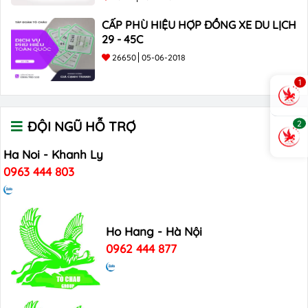
CẤP PHÙ HIỆU HỢP ĐỒNG XE DU LỊCH
29 - 45C
26650
05-06-2018
1
2
ĐỘI NGŨ HỖ TRỢ
Ha Noi - Khanh Ly
0963 444 803
Ho Hang - Hà Nội
0962 444 877