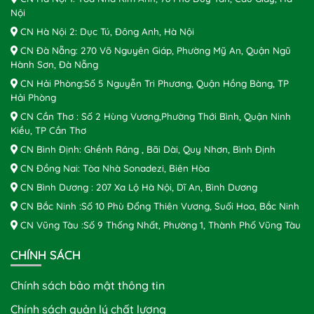
Nội
CN Hà Nội 2: Dục Tú, Đông Anh, Hà Nội
CN Đà Nẵng: 270 Võ Nguyên Giáp, Phường Mỹ An, Quận Ngũ
Hành Sơn, Đà Nẵng
CN Hải Phòng:Số 5 Nguyễn Tri Phương, Quận Hồng Bàng, TP
Hải Phòng
CN Cần Thơ : Số 2 Hùng Vương,Phường Thới Bình, Quận Ninh
Kiều, TP Cần Thơ
CN Bình Định: Ghềnh Ráng , Bãi Dài, Quy Nhơn, Bình Định
CN Đồng Nai: Tòa Nhà Sonadezi, Biên Hòa
CN Bình Dương : 207 Xa Lộ Hà Nội, Dĩ An, Bình Dương
CN Bắc Ninh :Số 10 Phù Đổng Thiên Vương, Suối Hoa, Bắc Ninh
CN Vũng Tàu :Số 9 Thống Nhất, Phường 1, Thành Phố Vũng Tàu
CHÍNH SÁCH
Chính sách bảo mật thông tin
Chính sách quản lý chất lượng