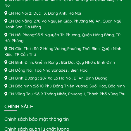
Nội
CN Hà Nội 2: Dục Tú, Đông Anh, Hà Nội
CN Đà Nẵng: 270 Võ Nguyên Giáp, Phường Mỹ An, Quận Ngũ
Hành Sơn, Đà Nẵng
CN Hải Phòng:Số 5 Nguyễn Tri Phương, Quận Hồng Bàng, TP
Hải Phòng
CN Cần Thơ : Số 2 Hùng Vương,Phường Thới Bình, Quận Ninh
Kiều, TP Cần Thơ
CN Bình Định: Ghềnh Ráng , Bãi Dài, Quy Nhơn, Bình Định
CN Đồng Nai: Tòa Nhà Sonadezi, Biên Hòa
CN Bình Dương : 207 Xa Lộ Hà Nội, Dĩ An, Bình Dương
CN Bắc Ninh :Số 10 Phù Đổng Thiên Vương, Suối Hoa, Bắc Ninh
CN Vũng Tàu :Số 9 Thống Nhất, Phường 1, Thành Phố Vũng Tàu
CHÍNH SÁCH
Chính sách bảo mật thông tin
Chính sách quản lý chất lượng