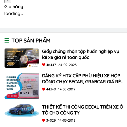
×
Giỏ hàng
loading...
TOP SẢN PHẨM
Giấy chứng nhận tập huấn nghiệp vụ
lái xe giá rẻ toàn quốc
48447
24-09-2023
ĐĂNG KÝ HTX CẤP PHÙ HIỆU XE HỢP
ĐỒNG CHẠY BECAR, GRABCAR GIÁ RẺ
NHẤT
44340
17-05-2019
THIẾT KẾ THI CÔNG DECAL TRÊN XE Ô
TÔ CHO CÔNG TY
34029
14-03-2018