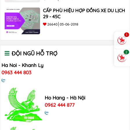
CẤP PHÙ HIỆU HỢP ĐỒNG XE DU LỊCH
29 - 45C
26640
05-06-2018
1
2
ĐỘI NGŨ HỖ TRỢ
Ha Noi - Khanh Ly
0963 444 803
Ho Hang - Hà Nội
0962 444 877