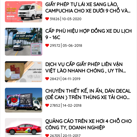
GIẤY PHÉP TỰ LÁI XE SANG LÀO,
CAMPUCHIA CHO XE DƯỚI 9 CHỖ VÀ
XE BÁN TẢI
31826
10-03-2020
CẤP PHÙ HIỆU HỢP ĐỒNG XE DU LỊCH
9 - 16C
29572
05-06-2018
DỊCH VỤ CẤP GIẤY PHÉP LIÊN VẬN
VIỆT LÀO NHANH CHÓNG , UY TÍN
TOÀN QUỐC
28421
04-11-2019
CHUYÊN THIẾT KẾ, IN ẤN, DÁN DECAL
(ĐỀ CAN ) TRÊN THÙNG XE TẢI CHO
CÔNG TY
27852
14-02-2018
QUẢNG CÁO TRÊN XE HƠI 4 CHỖ CHO
CÔNG TY, DOANH NGHIỆP
26705
20-11-2017