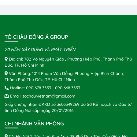
TÔ CHÂU ĐÔNG Á GROUP
20 NĂM XÂY DỰNG VÀ PHÁT TRIỂN
Địa chỉ: 702 Võ Nguyên Giáp , Phường Hiệp Phú, Thành Phố Thủ
Đức, TP. Hồ Chí Minh
Văn Phòng: 1014 Phạm Văn Đồng, Phường Hiệp Bình Chánh,
Thành Phố Thủ Đức, TP. Hồ Chí Minh
Hotline:
090 678 3533
-
090 668 3533
Email:
tochauvietnam@gmail.com
Giấy chứng nhận ĐKKD số 3603349269 do Sở Kế hoạch và Đầu tư
tỉnh Đồng Nai cấp ngày 20/01/2016
CHI NHÁNH VĂN PHÒNG
CN Hà Nội 1: Tòa Nhà Kim Ánh, 78 Phố Duy Tân, Cầu Giấy, Hà