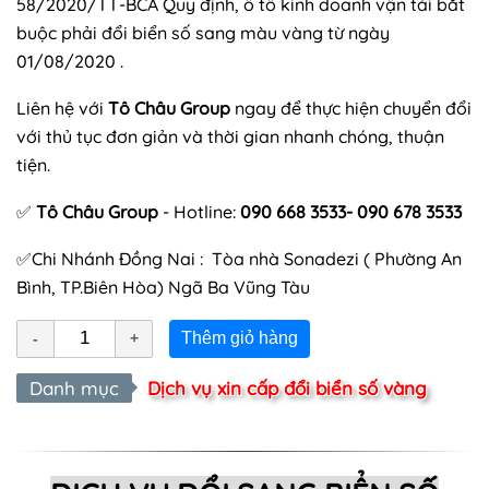
58/2020/TT-BCA Quy định, ô tô kinh doanh vận tải bắt
buộc phải đổi biển số sang màu vàng từ ngày
01/08/2020 .
Liên hệ với
Tô Châu Group
ngay để thực hiện chuyển đổi
với thủ tục đơn giản và thời gian nhanh chóng, thuận
tiện.
✅
Tô Châu Group
- Hotline:
090 668 3533- 090 678 3533
✅Chi Nhánh Đồng Nai :
Tòa nhà Sonadezi ( Phường An
Bình, TP.Biên Hòa) Ngã Ba Vũng Tàu
Thêm giỏ hàng
Danh mục
Dịch vụ xin cấp đổi biển số vàng