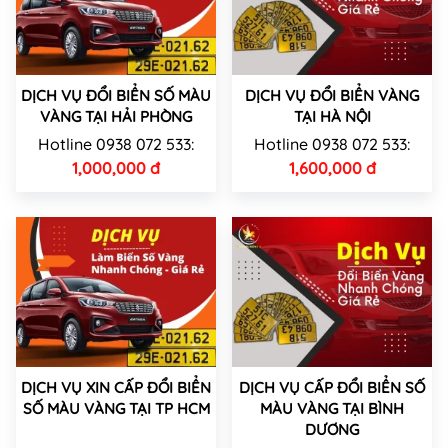
DỊCH VỤ ĐỔI BIỂN SỐ MÀU
DỊCH VỤ ĐỔI BIỂN VÀNG
VÀNG TẠI HẢI PHÒNG
TẠI HÀ NỘI
Hotline 0938 072 533:
Hotline 0938 072 533:
1,000,000 đ
1,600,000 đ
DỊCH VỤ XIN CẤP ĐỔI BIỂN
DỊCH VỤ CẤP ĐỔI BIỂN SỐ
SỐ MÀU VÀNG TẠI TP HCM
MÀU VÀNG TẠI BÌNH
DƯƠNG