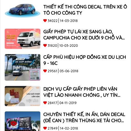
THIẾT KẾ THI CÔNG DECAL TRÊN XE Ô
TÔ CHO CÔNG TY
34022
14-03-2018
GIẤY PHÉP TỰ LÁI XE SANG LÀO,
CAMPUCHIA CHO XE DƯỚI 9 CHỖ VÀ
XE BÁN TẢI
31820
10-03-2020
CẤP PHÙ HIỆU HỢP ĐỒNG XE DU LỊCH
9 - 16C
29561
05-06-2018
DỊCH VỤ CẤP GIẤY PHÉP LIÊN VẬN
VIỆT LÀO NHANH CHÓNG , UY TÍN
TOÀN QUỐC
28417
04-11-2019
CHUYÊN THIẾT KẾ, IN ẤN, DÁN DECAL
(ĐỀ CAN ) TRÊN THÙNG XE TẢI CHO
CÔNG TY
27849
14-02-2018