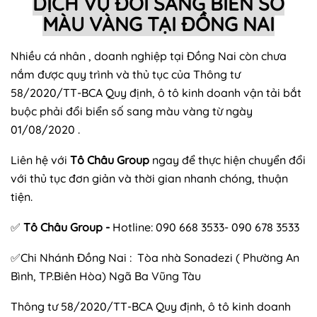
DỊCH VỤ ĐỔI SANG BIỂN SỐ
MÀU VÀNG TẠI ĐỒNG NAI
Nhiều cá nhân , doanh nghiệp tại Đồng Nai còn chưa
nắm được quy trình và thủ tục của Thông tư
58/2020/TT-BCA Quy định, ô tô kinh doanh vận tải bắt
buộc phải đổi biển số sang màu vàng từ ngày
01/08/2020 .
Liên hệ với
Tô Châu Group
ngay để thực hiện chuyển đổi
với thủ tục đơn giản và thời gian nhanh chóng, thuận
tiện.
✅
Tô Châu Group -
Hotline: 090 668 3533- 090 678 3533
✅Chi Nhánh Đồng Nai :
Tòa nhà Sonadezi ( Phường An
Bình, TP.Biên Hòa) Ngã Ba Vũng Tàu
Thông tư 58/2020/TT-BCA Quy định, ô tô kinh doanh