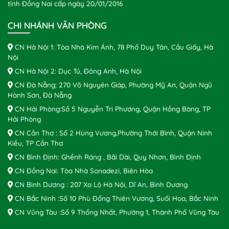
tỉnh Đồng Nai cấp ngày 20/01/2016
CHI NHÁNH VĂN PHÒNG
CN Hà Nội 1: Tòa Nhà Kim Ánh, 78 Phố Duy Tân, Cầu Giấy, Hà
Nội
CN Hà Nội 2: Dục Tú, Đông Anh, Hà Nội
CN Đà Nẵng: 270 Võ Nguyên Giáp, Phường Mỹ An, Quận Ngũ
Hành Sơn, Đà Nẵng
CN Hải Phòng:Số 5 Nguyễn Tri Phương, Quận Hồng Bàng, TP
Hải Phòng
CN Cần Thơ : Số 2 Hùng Vương,Phường Thới Bình, Quận Ninh
Kiều, TP Cần Thơ
CN Bình Định: Ghềnh Ráng , Bãi Dài, Quy Nhơn, Bình Định
CN Đồng Nai: Tòa Nhà Sonadezi, Biên Hòa
CN Bình Dương : 207 Xa Lộ Hà Nội, Dĩ An, Bình Dương
CN Bắc Ninh :Số 10 Phù Đổng Thiên Vương, Suối Hoa, Bắc Ninh
CN Vũng Tàu :Số 9 Thống Nhất, Phường 1, Thành Phố Vũng Tàu