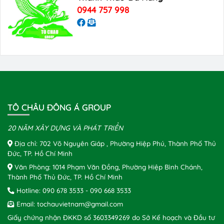
0944 757 998
TÔ CHÂU ĐÔNG Á GROUP
20 NĂM XÂY DỰNG VÀ PHÁT TRIỂN
Địa chỉ: 702 Võ Nguyên Giáp , Phường Hiệp Phú, Thành Phố Thủ
Đức, TP. Hồ Chí Minh
Văn Phòng: 1014 Phạm Văn Đồng, Phường Hiệp Bình Chánh,
Thành Phố Thủ Đức, TP. Hồ Chí Minh
Hotline:
090 678 3533
-
090 668 3533
Email:
tochauvietnam@gmail.com
Giấy chứng nhận ĐKKD số 3603349269 do Sở Kế hoạch và Đầu tư