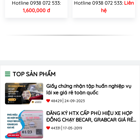
Hotline 0938 072 533:
Hotline 0938 072 533:
Liên
1,600,000 đ
hệ
TOP SẢN PHẨM
Giấy chứng nhận tập huấn nghiệp vụ
lái xe giá rẻ toàn quốc
48429
24-09-2023
ĐĂNG KÝ HTX CẤP PHÙ HIỆU XE HỢP
ĐỒNG CHẠY BECAR, GRABCAR GIÁ RẺ
NHẤT
44331
17-05-2019