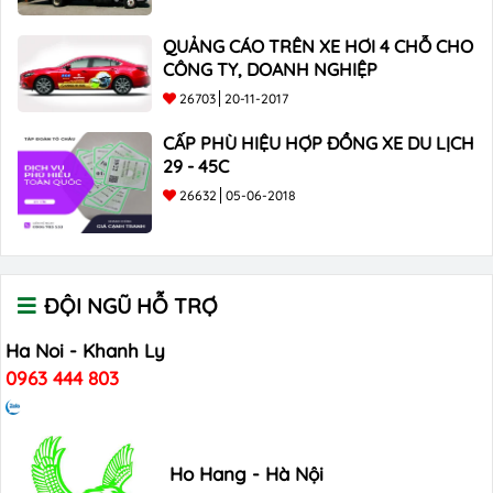
QUẢNG CÁO TRÊN XE HƠI 4 CHỖ CHO
CÔNG TY, DOANH NGHIỆP
26703
20-11-2017
CẤP PHÙ HIỆU HỢP ĐỒNG XE DU LỊCH
29 - 45C
26632
05-06-2018
ĐỘI NGŨ HỖ TRỢ
Ha Noi - Khanh Ly
0963 444 803
Ho Hang - Hà Nội