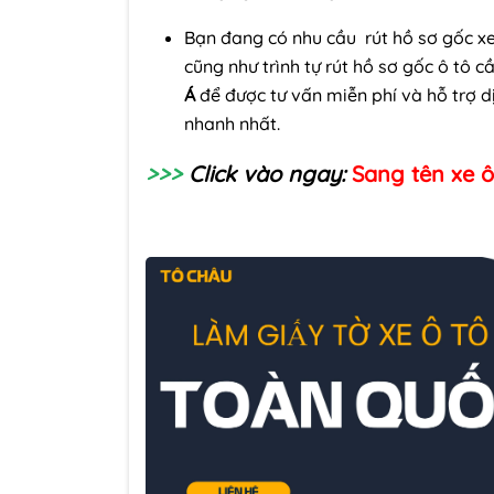
Bạn đang có nhu cầu rút hồ sơ gốc xe
cũng như trình tự rút hồ sơ gốc ô tô c
Á
để được tư vấn miễn phí và hỗ trợ dịc
nhanh nhất.
>>>
Click vào ngay:
Sang tên xe ô