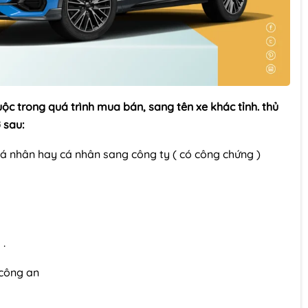
uộc trong quá trình mua bán, sang tên xe khác tỉnh. thủ
ờ sau:
 nhân hay cá nhân sang công ty ( có công chứng )
 .
 công an