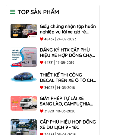
TOP SẢN PHẨM
Giấy chứng nhận tập huấn
nghiệp vụ lái xe giá rẻ
toàn quốc
48437
24-09-2023
ĐĂNG KÝ HTX CẤP PHÙ
HIỆU XE HỢP ĐỒNG CHẠY
BECAR, GRABCAR GIÁ RẺ
44331
17-05-2019
NHẤT
THIẾT KẾ THI CÔNG
DECAL TRÊN XE Ô TÔ CHO
CÔNG TY
34023
14-03-2018
GIẤY PHÉP TỰ LÁI XE
SANG LÀO, CAMPUCHIA
CHO XE DƯỚI 9 CHỖ VÀ
31820
10-03-2020
XE BÁN TẢI
CẤP PHÙ HIỆU HỢP ĐỒNG
XE DU LỊCH 9 - 16C
29561
05-06-2018