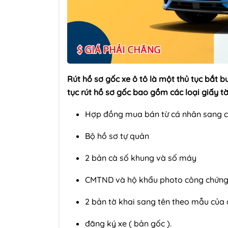
Rút hồ sơ gốc xe ô tô là một thủ tục bắt b
tục rút hồ sơ gốc bao gồm các loại giấy t
Hợp đồng mua bán từ cá nhân sang cá
Bộ hồ sơ tự quản
2 bản cà số khung và số máy
CMTND và hộ khẩu photo công chứng
2 bản tờ khai sang tên theo mẫu của
đăng ký xe ( bản gốc ).