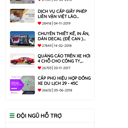
DỊCH VỤ CẤP GIẤY PHÉP
LIÊN VẬN VIỆT LÀO
NHANH CHÓNG , UY TÍN
28418
04-11-2019
TOÀN QUỐC
CHUYÊN THIẾT KẾ, IN ẤN,
DÁN DECAL (ĐỀ CAN )
TRÊN THÙNG XE TẢI CHO
27849
14-02-2018
CÔNG TY
QUẢNG CÁO TRÊN XE HƠI
4 CHỖ CHO CÔNG TY,
DOANH NGHIỆP
26703
20-11-2017
CẤP PHÙ HIỆU HỢP ĐỒNG
XE DU LỊCH 29 - 45C
26632
05-06-2018
ĐỘI NGŨ HỖ TRỢ