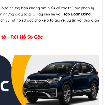
 ô tô nhưng bạn không am hiểu về các thủ tục pháp lý
ần những giấy tờ gì … Hãy liên hệ với
Tập Đoàn Đông
h vụ rút hồ sơ gốc cho xe ô tô giá rẻ, uy tín với thời gian
 tô - Rút Hồ Sơ Gốc