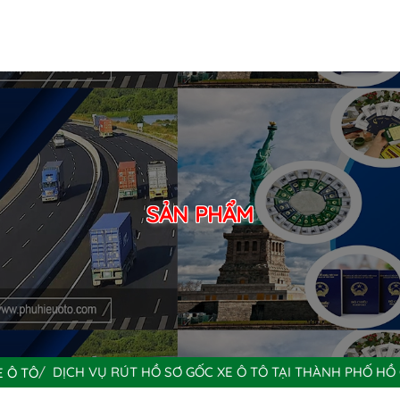
SẢN PHẨM
DỊCH VỤ RÚT HỒ SƠ GỐC XE Ô TÔ TẠI THÀNH PHỐ HỒ 
E Ô TÔ