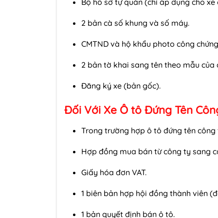
Bộ hồ sơ tự quản (chỉ áp dụng cho x
2 bản cà số khung và số máy.
CMTND và hộ khẩu photo công chứng
2 bản tờ khai sang tên theo mẫu của 
Đăng ký xe (bản gốc).
Đối Với Xe Ô tô Đứng Tên Côn
Trong trường hợp ô tô đứng tên công t
Hợp đồng mua bán từ công ty sang cá
Giấy hóa đơn VAT.
1 biên bản hợp hội đồng thành viên (đ
1 bản quyết định bán ô tô.