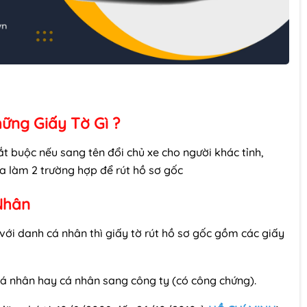
ững Giấy Tờ Gì ?
bắt buộc nếu sang tên đổi chủ xe cho người khác tỉnh,
ra làm 2 trường hợp để rút hồ sơ gốc
Nhân
với danh cá nhân thì giấy tờ rút hồ sơ gốc gồm các giấy
 nhân hay cá nhân sang công ty (có công chứng).