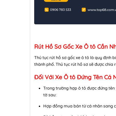
Rút Hồ Sơ Gốc Xe Ô tô Cần Nh
Thủ tục rút hồ sơ gốc xe ô tô là quy định 
thành phố. Thủ tục rút hồ sơ sẽ được chia 
Đối Với Xe Ô tô Đứng Tên Cá 
Trong trường hợp ô tô được đứng tên 
tờ sau:
Hợp đồng mua bán từ cá nhân sang cá