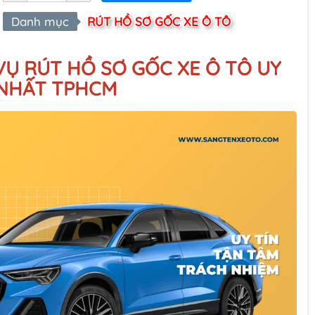
Danh mục
RÚT HỒ SƠ GỐC XE Ô TÔ
Ụ RÚT HỒ SƠ GỐC XE Ô TÔ UY
 NHẤT TPHCM