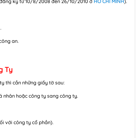
e đăng ký từ 10/8/2008 đến 26/10/2010 ở
HỒ CHÍ MINH
).
.
công an.
g Ty
y thì cần những giấy tờ sau:
 nhân hoặc công ty sang công ty.
ối với công ty cổ phần).