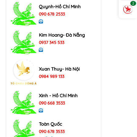
2
Quynh-Hồ Chí Minh
090 678 2533
Kim Hoang- Đà Nẵng
0937 345 533
Xuan Thuy- Hà Nội
0984 989 133
Xinh - Hồ Chí Minh
090 668 3533
Toàn Quốc
090 678 3533