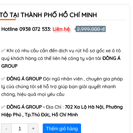
TÔ TẠI THÀNH PHỐ HỒ CHÍ MINH
Hotline 0938 072 533:
Liên hệ
2,999,000 đ
✅ Khi có nhu cầu cần đến dịch vụ rút hồ sơ gốc xe ô tô
quý khách hàng có thể liên hệ công ty vận tải
ĐÔNG Á
GROUP
✅
ĐÔNG Á GROUP
Đội ngũ nhân viên , chuyên gia pháp
lý của chúng tôi sẽ hỗ trợ giúp bạn giải quyết nhanh
chóng, hiệu quả mọi yêu cầu
✅
ĐÔNG Á GROUP -
Địa Chỉ :
702 Xa Lộ Hà Nội, Phường
Hiệp Phú , Tp.Thủ Đức, Hồ Chí Minh
Thêm giỏ hàng