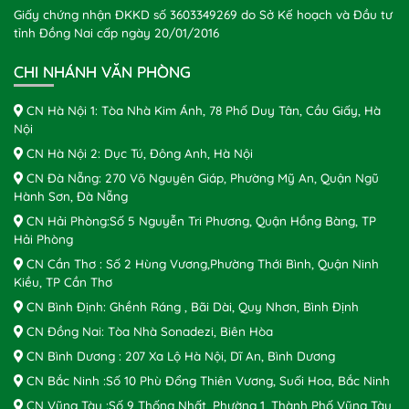
Giấy chứng nhận ĐKKD số 3603349269 do Sở Kế hoạch và Đầu tư
tỉnh Đồng Nai cấp ngày 20/01/2016
CHI NHÁNH VĂN PHÒNG
CN Hà Nội 1: Tòa Nhà Kim Ánh, 78 Phố Duy Tân, Cầu Giấy, Hà
Nội
CN Hà Nội 2: Dục Tú, Đông Anh, Hà Nội
CN Đà Nẵng: 270 Võ Nguyên Giáp, Phường Mỹ An, Quận Ngũ
Hành Sơn, Đà Nẵng
CN Hải Phòng:Số 5 Nguyễn Tri Phương, Quận Hồng Bàng, TP
Hải Phòng
CN Cần Thơ : Số 2 Hùng Vương,Phường Thới Bình, Quận Ninh
Kiều, TP Cần Thơ
CN Bình Định: Ghềnh Ráng , Bãi Dài, Quy Nhơn, Bình Định
CN Đồng Nai: Tòa Nhà Sonadezi, Biên Hòa
CN Bình Dương : 207 Xa Lộ Hà Nội, Dĩ An, Bình Dương
CN Bắc Ninh :Số 10 Phù Đổng Thiên Vương, Suối Hoa, Bắc Ninh
CN Vũng Tàu :Số 9 Thống Nhất, Phường 1, Thành Phố Vũng Tàu