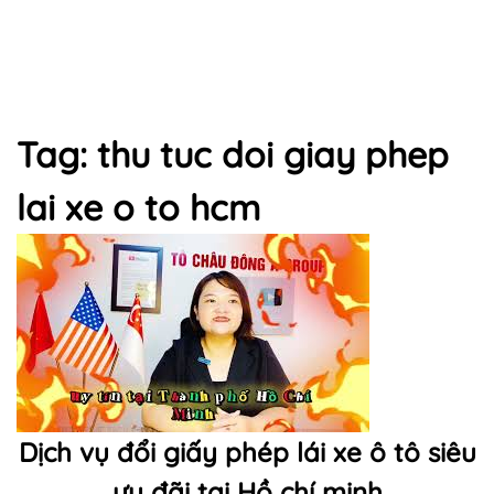
Tag: thu tuc doi giay phep
lai xe o to hcm
Dịch vụ đổi giấy phép lái xe ô tô siêu
ưu đãi tại Hồ chí minh