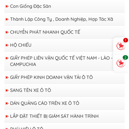
Con Giống Đặc Sản
Thành Lập Công Ty , Doanh Nghiệp, Hợp Tác Xã
CHUYỂN PHÁT NHANH QUỐC TẾ
1
HỘ CHIẾU
GIẤY PHÉP LIÊN VẬN QUỐC TẾ VIỆT NAM - LÀO -
2
CAMPUCHIA
GIẤY PHÉP KINH DOANH VẬN TẢI Ô TÔ
SANG TÊN XE Ô TÔ
DÁN QUẢNG CÁO TRÊN XE Ô TÔ
LẮP ĐẶT THIẾT BỊ GIÁM SÁT HÀNH TRÌNH