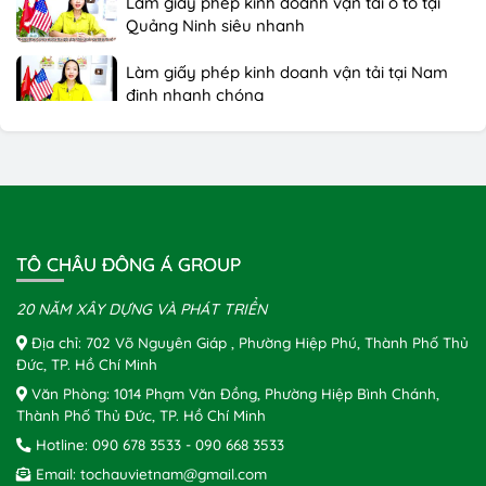
Quảng Ninh siêu nhanh
Làm giấy phép kinh doanh vận tải tại Nam
định nhanh chóng
Thi công dán quảng cáo trên xe ô tô Grabcar
chất lượng tại Hồ Chí Minh
Dán quảng cáo trên xe ô tô Grabcar Tại Hà
Nội
TÔ CHÂU ĐÔNG Á GROUP
20 NĂM XÂY DỰNG VÀ PHÁT TRIỂN
Địa chỉ: 702 Võ Nguyên Giáp , Phường Hiệp Phú, Thành Phố Thủ
Đức, TP. Hồ Chí Minh
Văn Phòng: 1014 Phạm Văn Đồng, Phường Hiệp Bình Chánh,
Thành Phố Thủ Đức, TP. Hồ Chí Minh
Hotline:
090 678 3533
-
090 668 3533
Email:
tochauvietnam@gmail.com