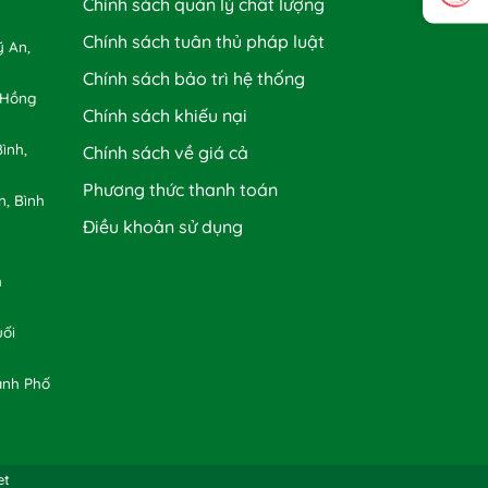
Chính sách quản lý chất lượng
Chính sách tuân thủ pháp luật
 An,
Chính sách bảo trì hệ thống
 Hồng
Chính sách khiếu nại
ình,
Chính sách về giá cả
Phương thức thanh toán
n, Bình
Điều khoản sử dụng
h
uối
ành Phố
et