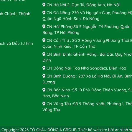
CN Hà Nội 2: Dục Tú, Đông Anh, Hà Nội
CN Đà Nẵng: 270 Võ Nguyên Giáp, Phường Mỹ
nh Chánh, Thành
Quận Ngũ Hành Sơn, Đà Nẵng
CN Hải Phòng:Số 5 Nguyễn Tri Phương, Quận
Bàng, TP Hải Phòng
CN Cần Thơ : Số 2 Hùng Vương,Phường Thới B
ch và Đầu tư tỉnh
Quận Ninh Kiều, TP Cần Thơ
CN Bình Định: Ghềnh Ráng , Bãi Dài, Quy Nhơ
Định
CN Đồng Nai: Tòa Nhà Sonadezi, Biên Hòa
CN Bình Dương : 207 Xa Lộ Hà Nội, Dĩ An, Bìn
Dương
CN Bắc Ninh :Số 10 Phù Đổng Thiên Vương, S
Hoa, Bắc Ninh
CN Vũng Tàu :Số 9 Thống Nhất, Phường 1, Th
Vũng Tàu
 Copyright 2026 TÔ CHÂU ĐÔNG Á GROUP.
Thiết kế website bởi Anhlinh.n