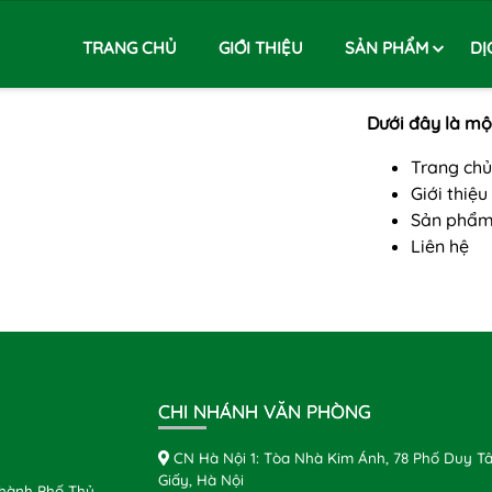
TRANG CHỦ
GIỚI THIỆU
SẢN PHẨM
DỊ
Dưới đây là một
Trang chủ
Giới thiệu
Sản phẩ
Liên hệ
CHI NHÁNH VĂN PHÒNG
CN Hà Nội 1: Tòa Nhà Kim Ánh, 78 Phố Duy Tâ
Giấy, Hà Nội
Thành Phố Thủ