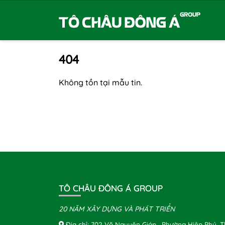
404
Không tồn tại mẫu tin.
TÔ CHÂU ĐÔNG Á GROUP
20 NĂM XÂY DỰNG VÀ PHÁT TRIỂN
Địa chỉ: 702 Võ Nguyên Giáp , Phường Hiệp Phú, 