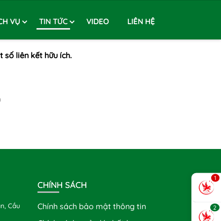
CH VỤ
TIN TỨC
VIDEO
LIÊN HỆ
 số liên kết hữu ích.
m
1
CHÍNH SÁCH
n, Cầu
Chính sách bảo mật thông tin
2