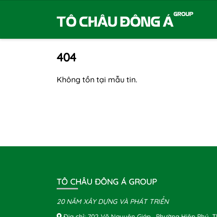
404
Không tồn tại mẫu tin.
TÔ CHÂU ĐÔNG Á GROUP
20 NĂM XÂY DỰNG VÀ PHÁT TRIỂN
Địa chỉ: 702 Võ Nguyên Giáp , Phường Hiệp Phú, 