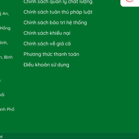
Chính sách quản lý chất lượng
Chính sách tuân thủ pháp luật
 An,
Chính sách bảo trì hệ thống
 Hồng
Chính sách khiếu nại
ình,
Chính sách về giá cả
Phương thức thanh toán
n, Bình
Điều khoản sử dụng
h
uối
ành Phố
et