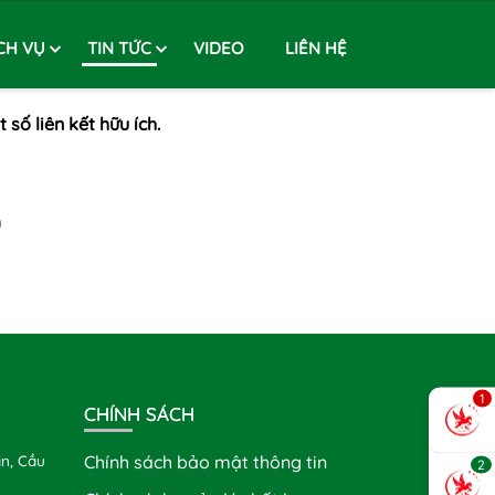
CH VỤ
TIN TỨC
VIDEO
LIÊN HỆ
 số liên kết hữu ích.
m
1
CHÍNH SÁCH
n, Cầu
Chính sách bảo mật thông tin
2