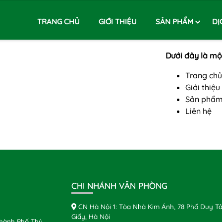
TRANG CHỦ
GIỚI THIỆU
SẢN PHẨM
DỊ
Dưới đây là một
Trang chủ
Giới thiệu
Sản phẩ
Liên hệ
CHI NHÁNH VĂN PHÒNG
CN Hà Nội 1: Tòa Nhà Kim Ánh, 78 Phố Duy Tâ
Giấy, Hà Nội
Thành Phố Thủ