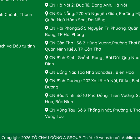
CN Hà Nội 2: Dục Tú, Đông Anh, Hà Nội
CN Đà Nẵng: 270 Võ Nguyên Giáp, Phường Mỹ
nh Chánh, Thành
Quận Ngũ Hành Sơn, Đà Nẵng
CN Hải Phòng:Số 5 Nguyễn Tri Phương, Quận
Bàng, TP Hải Phòng
CN Cần Thơ : Số 2 Hùng Vương,Phường Thới B
ch và Đầu tư tỉnh
Quận Ninh Kiều, TP Cần Thơ
CN Bình Định: Ghềnh Ráng , Bãi Dài, Quy Nhơ
Định
CN Đồng Nai: Tòa Nhà Sonadezi, Biên Hòa
CN Bình Dương : 207 Xa Lộ Hà Nội, Dĩ An, Bìn
Dương
CN Bắc Ninh :Số 10 Phù Đổng Thiên Vương, S
Hoa, Bắc Ninh
CN Vũng Tàu :Số 9 Thống Nhất, Phường 1, Th
Vũng Tàu
 Copyright 2026 TÔ CHÂU ĐÔNG Á GROUP.
Thiết kế website bởi Anhlinh.n