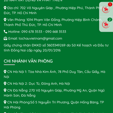
20 NĂM XÂY DỰNG VÀ PHÁT TRIỂN
1
Địa chỉ: 702 Võ Nguyên Giáp , Phường Hiệp Phú, Thành Phố Thủ
Đức, TP. Hồ Chí Minh
Văn Phòng: 1014 Phạm Văn Đồng, Phường Hiệp Bình Chánh,
2
Thành Phố Thủ Đức, TP. Hồ Chí Minh
Hotline:
090 678 3533
-
090 668 3533
Email:
tochauvietnam@gmail.com
Giấy chứng nhận ĐKKD số 3603349269 do Sở Kế hoạch và Đầu tư
tỉnh Đồng Nai cấp ngày 20/01/2016
CHI NHÁNH VĂN PHÒNG
CN Hà Nội 1: Tòa Nhà Kim Ánh, 78 Phố Duy Tân, Cầu Giấy, Hà
Nội
CN Hà Nội 2: Dục Tú, Đông Anh, Hà Nội
CN Đà Nẵng: 270 Võ Nguyên Giáp, Phường Mỹ An, Quận Ngũ
Hành Sơn, Đà Nẵng
CN Hải Phòng:Số 5 Nguyễn Tri Phương, Quận Hồng Bàng, TP
Hải Phòng