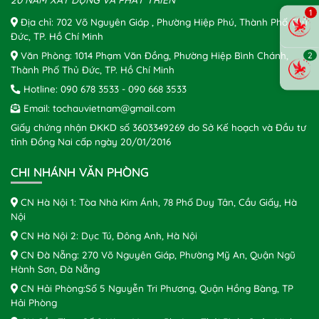
20 NĂM XÂY DỰNG VÀ PHÁT TRIỂN
1
Địa chỉ: 702 Võ Nguyên Giáp , Phường Hiệp Phú, Thành Phố Thủ
Đức, TP. Hồ Chí Minh
Văn Phòng: 1014 Phạm Văn Đồng, Phường Hiệp Bình Chánh,
2
Thành Phố Thủ Đức, TP. Hồ Chí Minh
Hotline:
090 678 3533
-
090 668 3533
Email:
tochauvietnam@gmail.com
Giấy chứng nhận ĐKKD số 3603349269 do Sở Kế hoạch và Đầu tư
tỉnh Đồng Nai cấp ngày 20/01/2016
CHI NHÁNH VĂN PHÒNG
CN Hà Nội 1: Tòa Nhà Kim Ánh, 78 Phố Duy Tân, Cầu Giấy, Hà
Nội
CN Hà Nội 2: Dục Tú, Đông Anh, Hà Nội
CN Đà Nẵng: 270 Võ Nguyên Giáp, Phường Mỹ An, Quận Ngũ
Hành Sơn, Đà Nẵng
CN Hải Phòng:Số 5 Nguyễn Tri Phương, Quận Hồng Bàng, TP
Hải Phòng